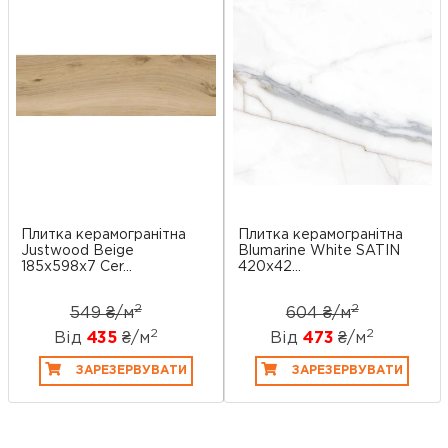
Плитка керамогранітна
Плитка керамогранітна
Justwood Beige
Blumarine White SATIN
185x598x7 Cer...
420x42...
2
2
549 ₴/
м
604 ₴/
м
2
2
Від
435
₴/
м
Від
473
₴/
м
ЗАРЕЗЕРВУВАТИ
ЗАРЕЗЕРВУВАТИ