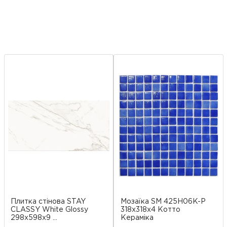
Плитка стінова STAY
Мозаїка SM 425H06K-P
CLASSY White Glossy
318x318x4 Котто
298x598x9 ...
Кераміка