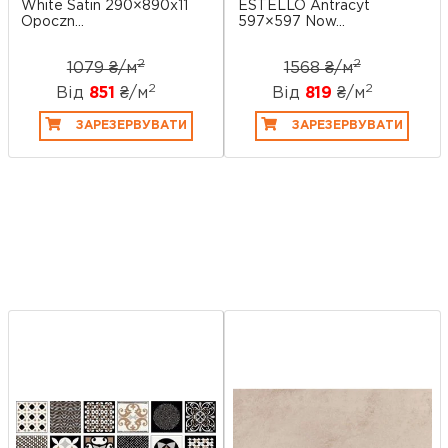
White Satin 290×890x11
ESTELLO Antracyt
Opoczn...
597×597 Now...
2
2
1079 ₴/
м
1568 ₴/
м
2
2
Від
851
₴/
м
Від
819
₴/
м
ЗАРЕЗЕРВУВАТИ
ЗАРЕЗЕРВУВАТИ