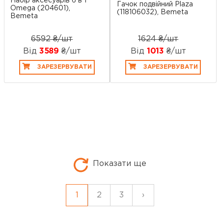
Набір аксесуарів 6 в 1
Гачок подвійний Plaza
Omega (204601),
(118106032), Bemeta
Bemeta
6592 ₴/шт
1624 ₴/шт
Від
3589
₴/шт
Від
1013
₴/шт
ЗАРЕЗЕРВУВАТИ
ЗАРЕЗЕРВУВАТИ
Показати ще
1
2
3
›