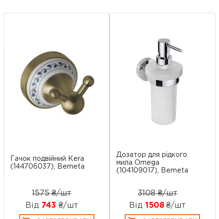
Дозатор для рідкого
Гачок подвійний Kera
мила Omega
(144706037), Bemeta
(104109017), Bemeta
1575 ₴/шт
3108 ₴/шт
Від
743
₴/шт
Від
1508
₴/шт