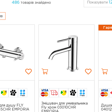
1
486
Показувати
товарів знайдено
ив
Гаря
6
6
Змішувач для умивальника
для душу FLY
Душов
Fly хром 03010CHR
35CHR EMPORIA
0401
EMPORIA