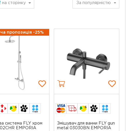
2
на сторінку
За популярністю
ча пропозиція -25%
6
6
а система FLY хром
Змішувач для ванни FLY gun
202CHR EMPORIA
metal 03030BN EMPORIA