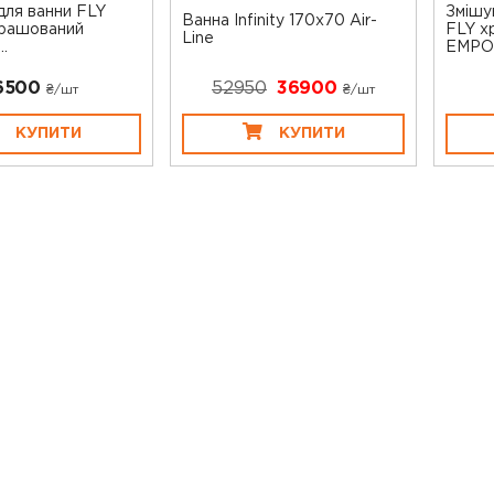
для ванни FLY
Змішу
Ванна Infinity 170x70 Air-
брашований
FLY х
Line
.
EMPO
6500
52950
36900
₴/шт
₴/шт
КУПИТИ
КУПИТИ