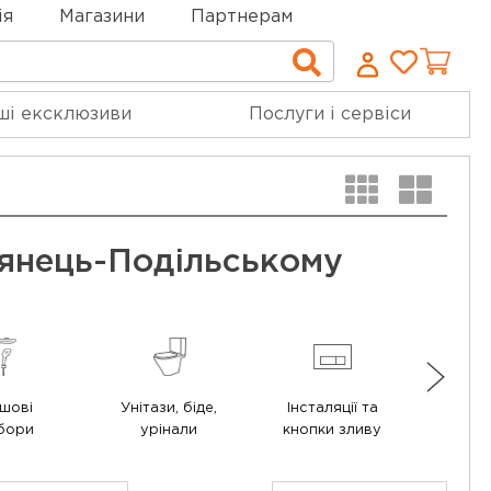
ія
Магазини
Партнерам
Cписо
Пошук
бажан
ші ексклюзиви
Послуги і сервіси
'янець-Подільському
шові
Унітази, біде,
Інсталяції та
В
бори
урінали
кнопки зливу