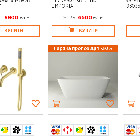
melia 150x70
FLY хром 03012CHR
золот
Y
EMPORIA
03035
5
9900
8639
6500
₴/шт
₴/шт
КУПИТИ
КУПИТИ
Гаряча пропозиція -30%
6
6