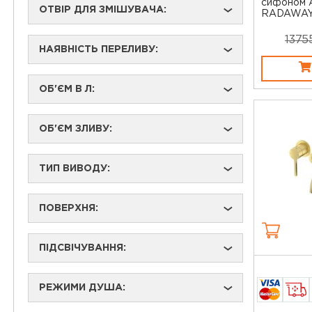
сифоном A
ОТВІР ДЛЯ ЗМІШУВАЧА:
›
RADAWA
1375
НАЯВНІСТЬ ПЕРЕЛИВУ:
›
ОБ'ЄМ В Л:
›
ОБ'ЄМ ЗЛИВУ:
›
ТИП ВИВОДУ:
›
ПОВЕРХНЯ:
›
ПІДСВІЧУВАННЯ:
›
РЕЖИМИ ДУША:
›