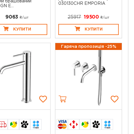
ий брашований
030130CHR EMPORIA
GN E...
9063
25917
19500
₴/шт
₴/шт
КУПИТИ
КУПИТИ
Гаряча пропозиція -25%
6
6