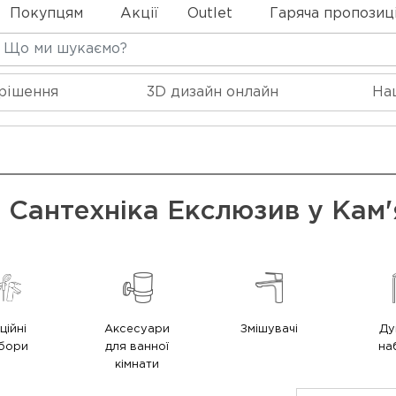
Покупцям
Акції
Outlet
Гаряча пропозиц
 рішення
3D дизайн онлайн
На
Сантехніка Екслюзив у Кам
ційні
Аксесуари
Змішувачі
Ду
бори
для ванної
на
кімнати