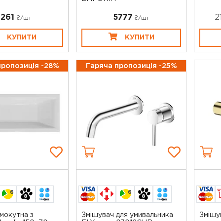
7261
5777
2
₴/шт
₴/шт
КУПИТИ
КУПИТИ
пропозиція -28%
Гаряча пропозиція -25%
6
6
мокутна з
Змішувач для умивальника
Змішу