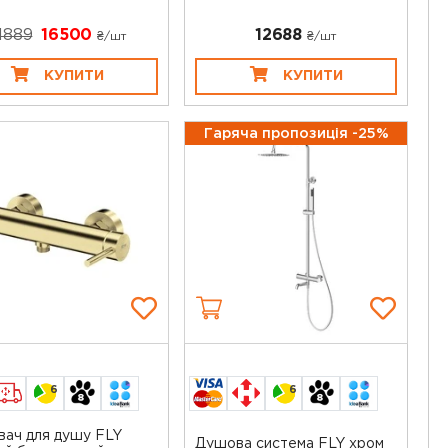
1889
16500
12688
₴/шт
₴/шт
КУПИТИ
КУПИТИ
Гаряча пропозиція -25%
6
6
вач для душу FLY
Душова система FLY хром