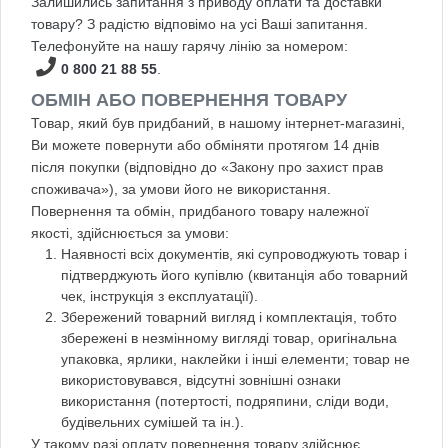
Залишились запитання з приводу оплати та доставки
товару? З радістю відповімо на усі Ваші запитання.
Телефонуйте на нашу гарячу лінію за номером:
0 800 21 88 55
.
ОБМІН АБО ПОВЕРНЕННЯ ТОВАРУ
Товар, який був придбаний, в нашому інтернет-магазині,
Ви можете повернути або обміняти протягом 14 днів
після покупки (відповідно до «Закону про захист прав
споживача»), за умови його не використання.
Повернення та обмін, придбаного товару належної
якості, здійснюється за умови:
Наявності всіх документів, які супроводжують товар і
підтверджують його купівлю (квитанція або товарний
чек, інструкція з експлуатації).
Збережений товарний вигляд і комплектація, тобто
збережені в незмінному вигляді товар, оригінальна
упаковка, ярлики, наклейки і інші елементи; товар не
використовувався, відсутні зовнішні ознаки
використання (потертості, подряпини, сліди води,
будівельних сумішей та ін.).
У такому разі оплату повернення товару здійснює