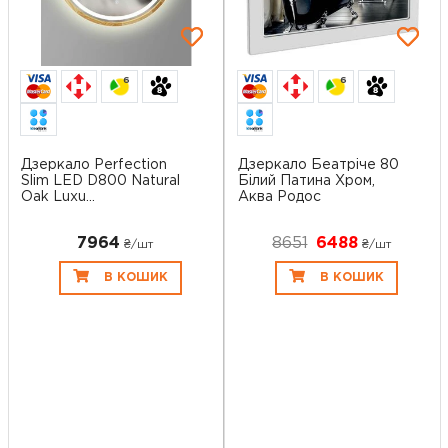
6
6
Дзеркало Perfection
Дзеркало Беатріче 80
Slim LED D800 Natural
Білий Патина Хром,
Oak Luxu...
Аква Родос
7964
8651
6488
₴/шт
₴/шт
В КОШИК
В КОШИК