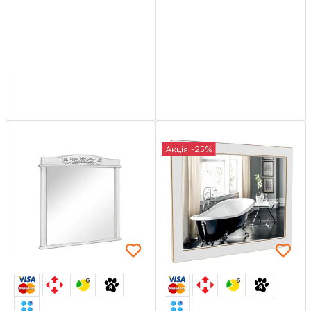
Акція -25%
6
6