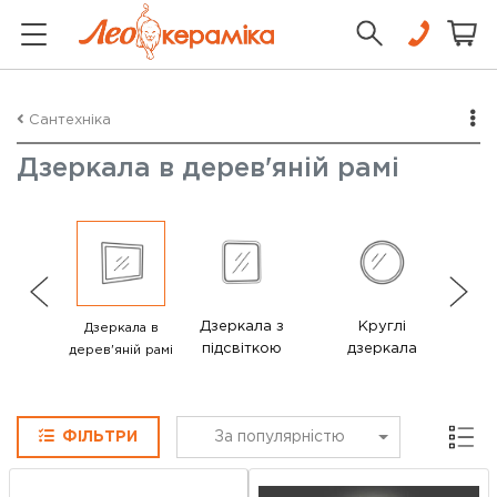
Сантехніка
Дзеркала в дерев'яній рамі
Дзеркала з
Круглі
Дз
Дзеркала в
підсвіткою
дзеркала
мет
дерев'яній рамі
Сітка
ФІЛЬТРИ
За популярністю