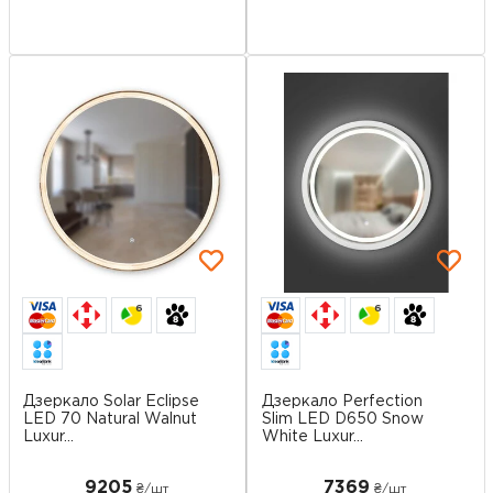
6
6
Дзеркало Solar Eclipse
Дзеркало Perfection
LED 70 Natural Walnut
Slim LED D650 Snow
Luxur...
White Luxur...
9205
7369
₴/шт
₴/шт