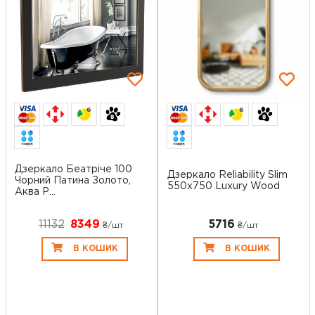
6
6
Дзеркало Беатріче 100
Дзеркало Reliability Slim
Чорний Патина Золото,
550x750 Luxury Wood
Аква Р...
11132
8349
5716
₴/шт
₴/шт
В КОШИК
В КОШИК