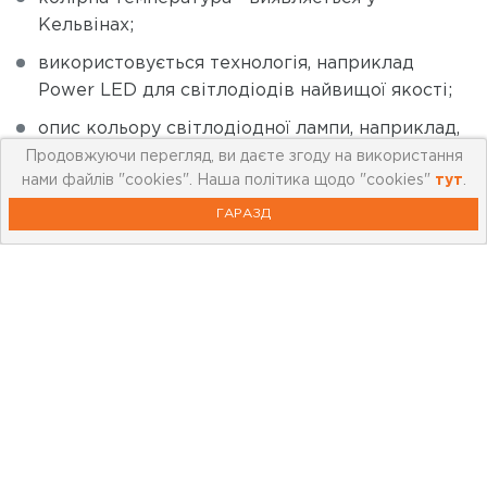
Кельвінах;
використовується технологія, наприклад
Power LED для світлодіодів найвищої якості;
опис кольору світлодіодної лампи, наприклад,
«теплий білий» та «холодний білий».
Продовжуючи перегляд, ви даєте згоду на використання
нами файлів "cookies". Наша політика щодо "cookies"
тут
.
ВИБІР КОЛЬОРУ СВІТЛОДІОДІВ ДЛЯ
ГАРАЗД
МАЛЕНЬКОЇ ТА ВЕЛИКОЇ КУХНІ
За допомогою світлодіодного освітлення ми
можемо дозволити собі більше свободи, коли
доходить до облаштування інтер'єру за
допомогою світла. Цей тип освітлення також має
унікальну декоративну силу. В основному через
доступні кольори, які впливають на наше
самопочуття, проектування кухонного освітлення
слід розглядати з точки зору відповідних умов