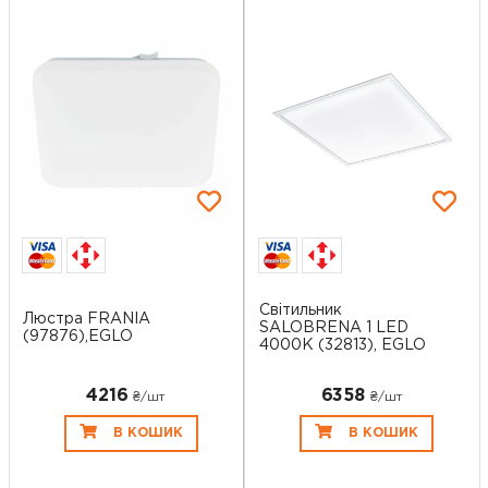
Світильник
Люстра FRANIA
SALOBRENA 1 LED
(97876),EGLO
4000K (32813), EGLO
4216
6358
₴/шт
₴/шт
В КОШИК
В КОШИК