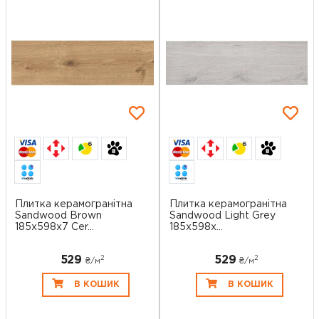
6
6
Плитка керамогранітна
Плитка керамогранітна
Sandwood Brown
Sandwood Light Grey
185x598x7 Cer...
185x598x...
529
529
2
2
₴/
м
₴/
м
В КОШИК
В КОШИК