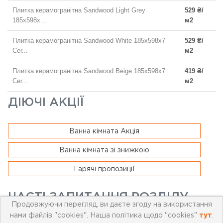
Плитка керамогранітна Sandwood Light Grey
529 ₴/
185x598x...
м2
Плитка керамогранітна Sandwood White 185x598x7
529 ₴/
Cer...
м2
Плитка керамогранітна Sandwood Beige 185x598x7
419 ₴/
Cer...
м2
ДІЮЧІ АКЦІЇ
Ванна кімната Акція
Ванна кімната зі знижкою
Гарячі пропозиціЇ
ЧАСТІ ЗАПИТАННЯ РОЗДІЛУ
Продовжуючи перегляд, ви даєте згоду на використання
ВАННА КІМНАТА SANDWOOD
нами файлів "cookies". Наша політика щодо "cookies"
тут
.