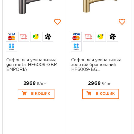
6
6
Сифон для умивальника
Сифон для умивальника
gun metal HF6009-GBM
золотий брашований
EMPORIA
HF6009-BG...
2968
2968
₴/шт
₴/шт
В КОШИК
В КОШИК