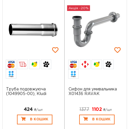
Акція -20%
6
6
Труба подовжуюча
Сифон для умивальника
(1049905-00), Kludi
Х01436 RAVAK
424
1377
1102
₴/шт
₴/шт
В КОШИК
В КОШИК