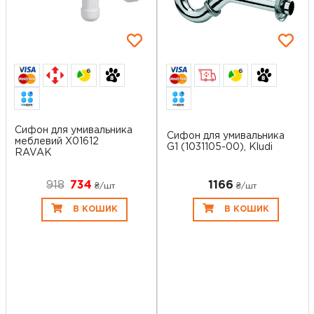
6
6
Сифон для умивальника
Сифон для умивальника
меблевий X01612
G1 (1031105-00), Kludi
RAVAK
918
734
1166
₴/шт
₴/шт
В КОШИК
В КОШИК