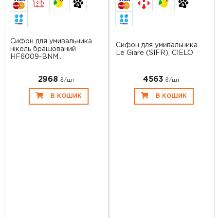
6
6
Cифон для умивальника
Сифон для умивальника
нікель брашований
Le Giare (SIFR), CIELO
HF6009-BNM...
2968
4563
₴/шт
₴/шт
В КОШИК
В КОШИК