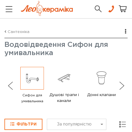
Сантехніка
Водовідведення Сифон для
умивальника
Душові трапи і
Донні клапани
С
Сифон для
канали
умивальника
Сітка
ФІЛЬТРИ
За популярністю