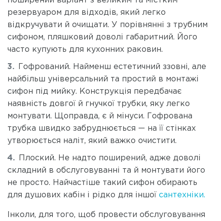
поширений варіант з великим та містким
резервуаром для відходів, який легко
відкручувати й очищати. У порівнянні з трубним
сифоном, пляшковий доволі габаритний. Його
часто купують для кухонних раковин.
Гофрований. Найменш естетичний ззовні, але
найбільш універсальний та простий в монтажі
сифон під мийку. Конструкція передбачає
наявність довгої й гнучкої трубки, яку легко
монтувати. Щоправда, є й мінуси. Гофрована
трубка швидко забруднюється — на її стінках
утворюється наліт, який важко очистити.
Плоский. Не надто поширений, адже доволі
складний в обслуговуванні та й монтувати його
не просто. Найчастіше такий сифон обирають
для душових кабін і рідко для іншої
сантехніки.
Інколи, для того, щоб провести обслуговування