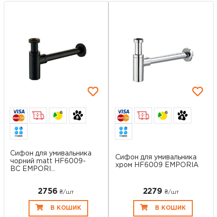
6
6
Cифон для умивальника
Cифон для умивальника
чорний matt HF6009-
хром HF6009 EMPORIA
BC EMPORI...
2756
2279
₴/шт
₴/шт
В КОШИК
В КОШИК