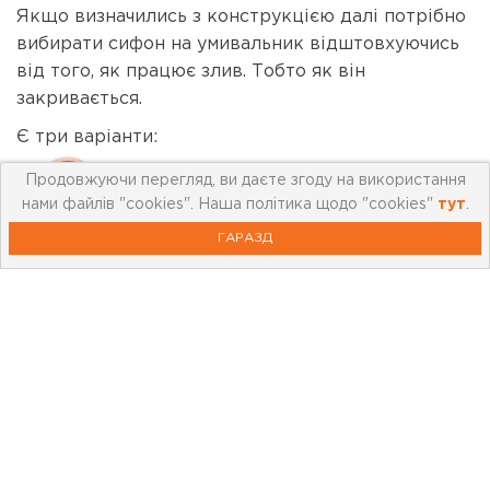
Якщо визначились з конструкцією далі потрібно
вибирати сифон на умивальник відштовхуючись
від того, як працює злив. Тобто як він
закривається.
Є три варіанти:
класичний: це означає, що отвір для зливу
Продовжуючи перегляд, ви даєте згоду на використання
нами файлів "cookies". Наша політика щодо "cookies"
тут
.
води ви будете закривати класичною
пробкою. Зрештою це чи не найдешевше
ГАРАЗД
рішення;
напівавтоматичний: це сифон, який має у
конструкції клапан. Він з’єднується зі
спеціальним важелем, який зазвичай кріпиться
біля змішувача. Достатньо натиснути на важіль
і клапан перекриє отвір через котрий
виходить вода;
механізм click-clack: доволі зручна в