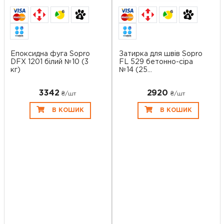
6
6
Епоксидна фуга Sopro
Затирка для швів Sopro
DFX 1201 білий №10 (3
FL 529 бетонно-сіра
кг)
№14 (25...
3342
2920
₴/шт
₴/шт
В КОШИК
В КОШИК