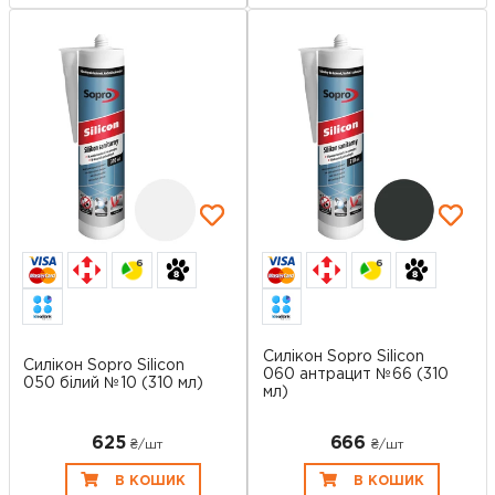
6
6
Силікон Sopro Silicon
Силікон Sopro Silicon
060 антрацит №66 (310
050 білий №10 (310 мл)
мл)
625
666
₴/шт
₴/шт
В КОШИК
В КОШИК