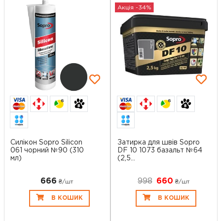
Акція -34%
6
6
Силікон Sopro Silicon
Затирка для швів Sopro
061 чорний №90 (310
DF 10 1073 базальт №64
мл)
(2,5...
666
998
660
₴/шт
₴/шт
В КОШИК
В КОШИК