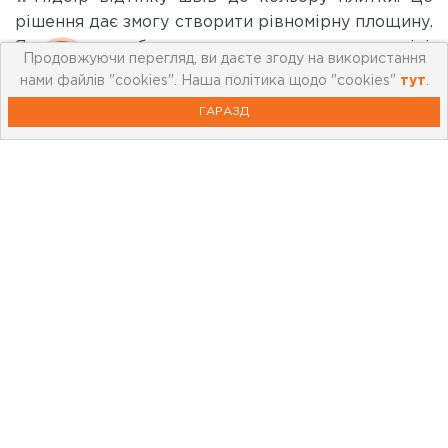
рішення дає змогу створити рівномірну площину.
Якщо плитка буде розташовуватися як на стіні,
Продовжуючи перегляд, ви даєте згоду на використання
так і на підлозі, наприклад, підбір фуги в колір
нами файлів "cookies". Наша політика щодо "cookies"
тут
.
плитки візуально збільшить простір. Що
ГАРАЗД
стосується різнокольорової плитки, а також
насичених візерунків та імітацій різних
матеріалів, нові кольори вводити не варто.
Вибір нейтрального кольору непомітно
заповнює простір між плитками. Білий, а також
сірий та традиційні кольори затирки, тобто
бежевий, кремовий та коричневий, будуть добре
працювати. Яка фуга для швів у ванній, на
балконі чи терасі буде найкращою? Перш ніж
робити вибір, важливо вивчити колір самої
плитки при денному світлі. Адже штучне
освітлення може дещо спотворити відтінок.
Вибір одного кольору, але з різною