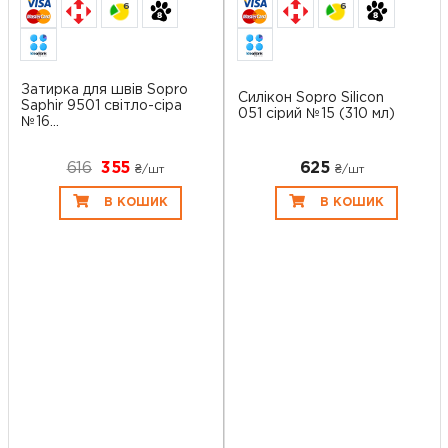
6
6
Затирка для швів Sopro
Силікон Sopro Silicon
Saphir 9501 світло-сіра
051 сірий №15 (310 мл)
№16...
616
355
625
₴/шт
₴/шт
В КОШИК
В КОШИК