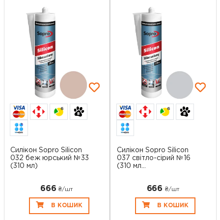
6
6
Силікон Sopro Silicon
Силікон Sopro Silicon
032 беж юрський №33
037 світло-сірий №16
(310 мл)
(310 мл...
666
666
₴/шт
₴/шт
В КОШИК
В КОШИК