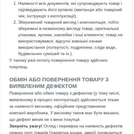
Наявності всіх документів, які супроводжують товар і
підтверджують його купівлю (квитанція або товарний
чек, інструкція з експлуатації).
Збережений товарний вигляд і комплектація, тобто
збережені в незмінному вигляді товар, оригінальна
упаковка, ярлики, наклейки і інші елементи; товар не
використовувався, відсутні зовнішні ознаки
використання (потертості, подряпини, сліди води,
будівельних сумішей та ін.).
У такому разі оплату повернення товару здійснює
покупець.
ОБМІН АБО ПОВЕРНЕННЯ ТОВАРУ З
ВИЯВЛЕНИМ ДЕФЕКТОМ
Повернення або обмін товару з дефектом (у тому числі,
виявленому в процесі експлуатації) здійснюється тільки
за наявності висновку, офіційним представником
компанії-виробника. У висновку також має бути вказано,
що дефект виник не з вини покупця.
Зверніть увагу!
Огляд і перевірка на наявність дефектів
певних груп товарів (паркетна дошка, двері) проводиться