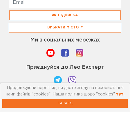
ПІДПИСКА
ВИБРАТИ МІСТО
Ми в соціальних мережах
Приєднуйся до Лео Експерт
Продовжуючи перегляд, ви даєте згоду на використання
нами файлів "cookies". Наша політика щодо "cookies"
тут
.
Інтернет-магазин керамічної плитки та сантехніки
Лео Кераміка
ГАРАЗД
© 2005 - 2026 Всі права захищені