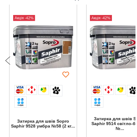
Акція -42%
Акція -42%
6
6
Затирка для швів S
Затирка для швів Sopro
Saphir 9514 cвітло-
Saphir 9528 умбра №58 (2 кг...
№...