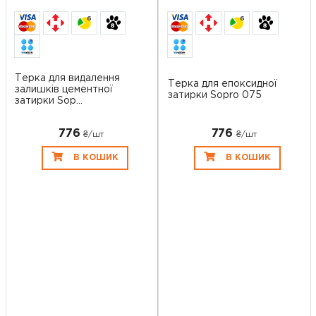
6
6
Терка для видалення
Терка для епоксидної
залишків цементної
затирки Sopro 075
затирки Sop...
776
776
₴/шт
₴/шт
В КОШИК
В КОШИК