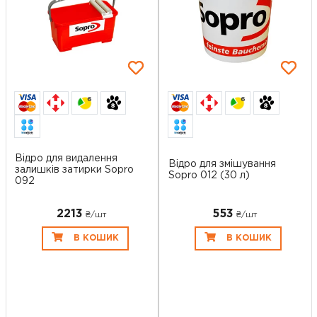
6
6
Відро для видалення
Відро для змішування
залишків затирки Sopro
Sopro 012 (30 л)
092
2213
553
₴/шт
₴/шт
В КОШИК
В КОШИК