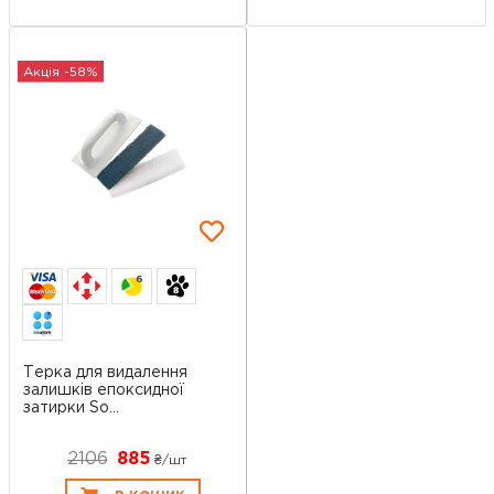
Акція -58%
6
Терка для видалення
залишків епоксидної
затирки So...
2106
885
₴/шт