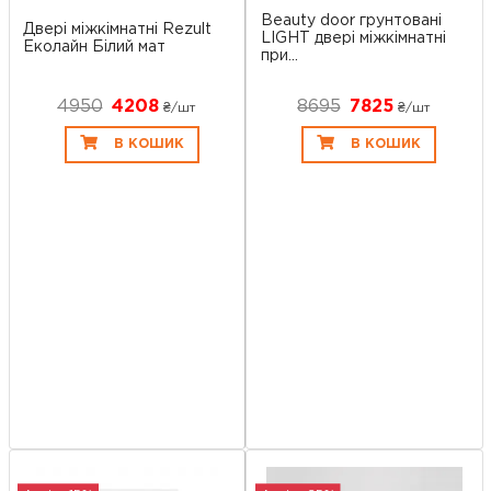
Beauty door грунтовані
Двері міжкімнатні Rezult
LIGHT двері міжкімнатні
Еколайн Білий мат
при...
4950
4208
8695
7825
₴/шт
₴/шт
В КОШИК
В КОШИК