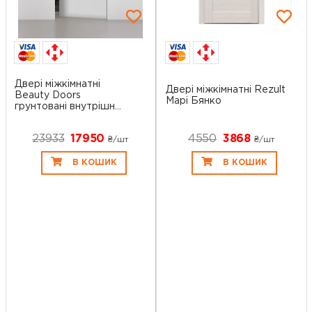
Двері міжкімнатні
Двері міжкімнатні Rezult
Beauty Doors
Марі Бянко
грунтовані внутрішн...
23933
17950
4550
3868
₴/шт
₴/шт
В КОШИК
В КОШИК