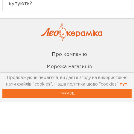
купують?
Про компанію
Мережа магазинів
Продовжуючи перегляд, ви даєте згоду на використання
Про leoceramika.com
нами файлів "cookies". Наша політика щодо "cookies"
тут
.
Робота в Лео Кераміка
ГАРАЗД
Контакти
Корисна інформація