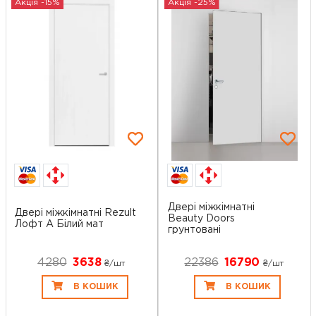
Акція -15%
Акція -25%
Двері міжкімнатні
Двері міжкімнатні Rezult
Beauty Doors
Лофт А Білий мат
грунтовані
4280
3638
22386
16790
₴/шт
₴/шт
В КОШИК
В КОШИК