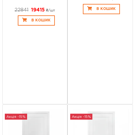
В КОШИК
22841
19415
₴/шт
В КОШИК
Акція -15%
Акція -15%