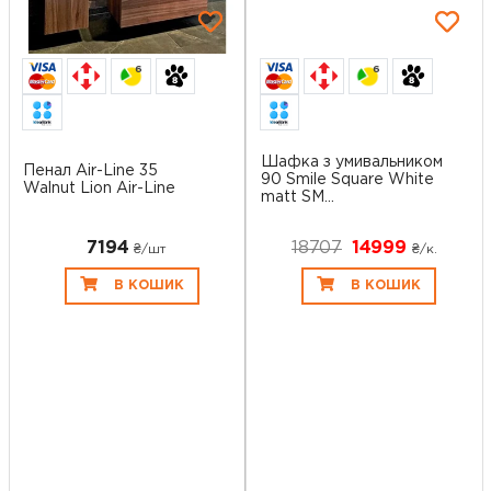
6
6
Шафка з умивальником
Пенал Air-Line 35
90 Smile Square White
Walnut Lion Air-Line
matt SM...
7194
18707
14999
₴/шт
₴/к.
В КОШИК
В КОШИК