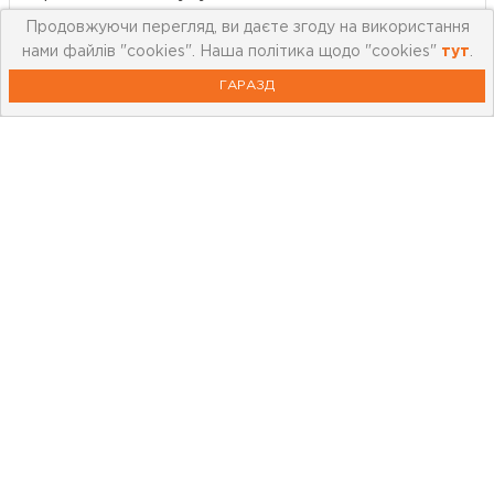
Продовжуючи перегляд, ви даєте згоду на використання
нами файлів "cookies". Наша політика щодо "cookies"
тут
.
ГАРАЗД
Про компанію
Мережа магазинів
Про leoceramika.com
Робота в Лео Кераміка
Контакти
Корисна інформація