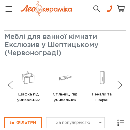
Меблі для ванної кімнати
Екслюзив у Шептицькому
(Червонограді)
Шафка під
Стільниці під
Пенали та
Ко
умивальник
умивальник
шафки
до
ва
Сітка
ФІЛЬТРИ
За популярністю