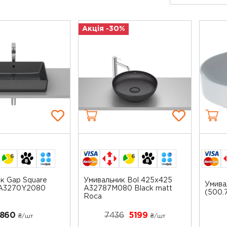
Акція -30%
6
6
к Gap Square
Умивальник Bol 425x425
Умива
A3270Y2080
A32787M080 Black matt
(500.7
Roca
860
7436
5199
₴/шт
₴/шт