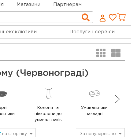
ія
Магазини
Партнерам
Cписо
Пошук
бажан
ші ексклюзиви
Послуги і сервіси
му (Червонограді)
орні
Колони та
Умивальники
Уми
альники
півколони до
накладні
в
умивальників
2
на сторінку
За популярністю