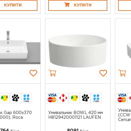
КУПИТИ
КУПИТИ
6
6
Умива
ик Gap 600х370
Умивальник BOWL 420 мм
(CCWT
000), Roca
H8129420001121 LAUFEN
Cersan
764
8091