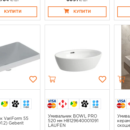
₴/шт
₴/шт
КУПИТИ
КУПИТИ
6
6
Умивальник BOWL PRO
Умива
к VariForm 55
520 мм H8129640001091
керам
1.2) Geberit
LAUFEN
скоше