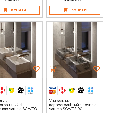
₴/шт
₴/шт
КУПИТИ
КУПИТИ
6
6
льник
Умивальник
огранітний зі
керамогранітний з прямою
ною чашею SGWTO...
чашею SGWTS 90...