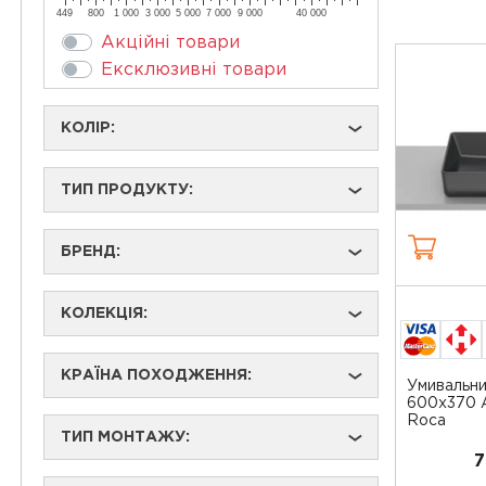
449
800
1 000
3 000
5 000
7 000
9 000
40 000
Акційні товари
Ексклюзивні товари
КОЛІР:
›
ТИП ПРОДУКТУ:
›
БРЕНД:
›
КОЛЕКЦІЯ:
›
КРАЇНА ПОХОДЖЕННЯ:
›
Умивальни
600х370 
Roca
ТИП МОНТАЖУ:
›
7