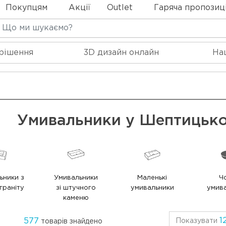
Покупцям
Акції
Outlet
Гаряча пропозиц
 рішення
3D дизайн онлайн
На
Умивальники у Шептицько
ьники з
Умивальники
Маленькі
Ч
граніту
зі штучного
умивальники
умив
каменю
1
577
Показувати
товарів знайдено