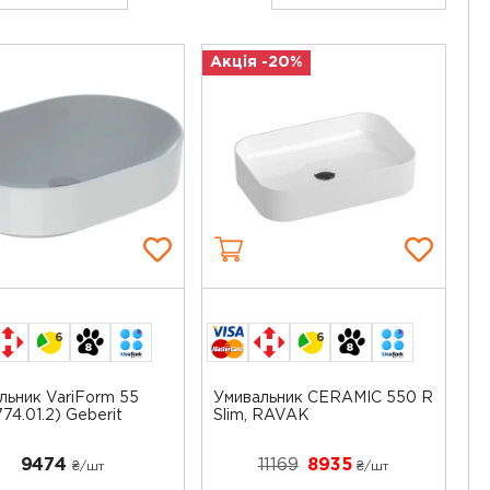
Акція -20%
6
6
льник VariForm 55
Умивальник CERAMIC 550 R
74.01.2) Geberit
Slim, RAVAK
9474
11169
8935
₴/шт
₴/шт