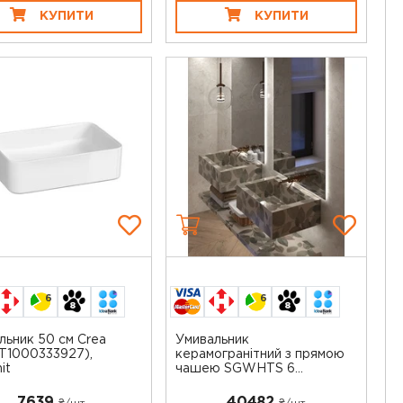
КУПИТИ
КУПИТИ
6
6
льник 50 см Crea
Умивальник
1000333927),
керамогранітний з прямою
it
чашею SGWHTS 6...
7639
40482