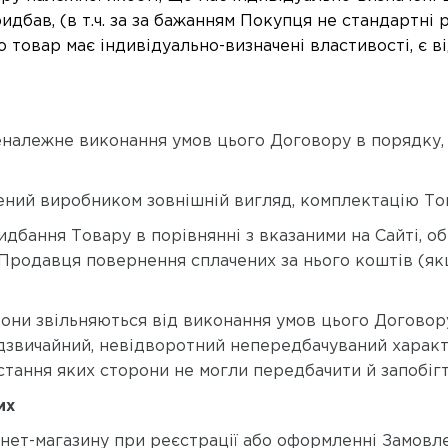
бав, (в т.ч. за за бажанням Покупця не стандартні р
 товар має індивідуально-визначені властивості, є ві
неналежне виконання умов цього Договору в порядку
нений виробником зовнішній вигляд, комплектацію То
ридбання Товару в порівнянні з вказаними на Сайті, 
 Продавця повернення сплачених за нього коштів (я
рони звільняються від виконання умов цього Договор
дзвичайний, невідворотний непередбачуваний характ
ання яких сторони не могли передбачити й запобігт
их
тернет-магазину при реєстрації або оформленні Замо