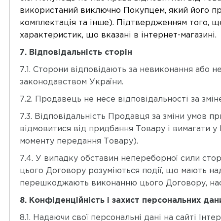
використаний виключно Покупцем, який його прид
комплектація та інше). Підтвердженням того, що
характеристик, що вказані в інтернет-магазині.
7. Відповідальність сторін
7.1. Сторони відповідають за невиконання або 
законодавством України.
7.2. Продавець не несе відповідальності за змі
7.3. Відповідальність Продавця за зміни умов п
відмовитися від придбання Товару і вимагати у
моменту передання Товару).
7.4. У випадку обставин непереборної сили сто
цього Договору розуміються події, що мають на
перешкоджають виконанню цього Договору, наст
8. Конфіденційність і захист персональних дан
8.1. Надаючи свої персональні дані на сайті Ін