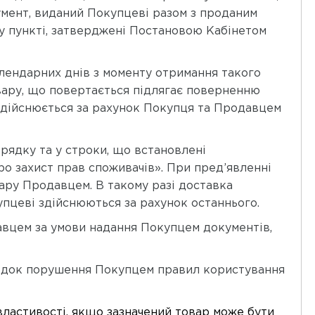
умент, виданий Покупцеві разом з проданим
му пункті, затверджені Постановою Кабінетом
алендарних днів з моменту отримання такого
овару, що повертається підлягає поверненню
здійснюється за рахунок Покупця та Продавцем
орядку та у строки, що встановлені
о захист прав споживачів». При пред’явленні
вару Продавцем. В такому разі доставка
упцеві здійснюються за рахунок останнього.
авцем за умови надання Покупцем документів,
слідок порушення Покупцем правил користування
 властивості, якщо зазначений товар може бути