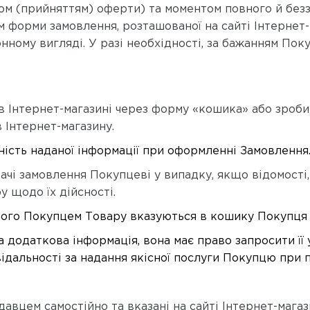
ом (прийняттям) оферти) та моментом повного й бе
форми замовлення, розташованої на сайті Інтернет-
ому вигляді. У разі необхідності, за бажанням Пок
 в Інтернет-магазині через форму «кошика» або зро
 Інтернет-магазину.
ність наданої інформації при оформленні Замовлення
дачі замовлення Покупцеві у випадку, якщо відомості
 щодо їх дійсності.
раного Покупцем Товару вказуються в кошику Покупця 
а додаткова інформація, в
она має право запросити її 
дальності за надання якісної послуги Покупцю при п
авцем самостійно та вказані на сайті Інтернет-магази