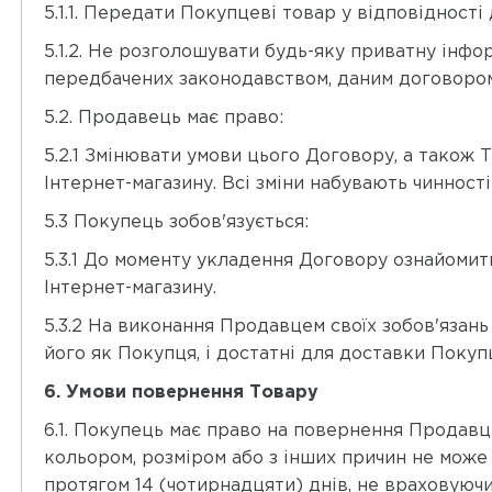
5.1.1. Передати Покупцеві товар у відповіднос
5.1.2. Не розголошувати будь-яку приватну інфор
передбачених законодавством, даним договором
5.2. Продавець має право:
5.2.1 Змінювати умови цього Договору, а також 
Інтернет-магазину. Всі зміни набувають чинності 
5.3 Покупець зобов'язується:
5.3.1 До моменту укладення Договору ознайомит
Інтернет-магазину.
5.3.2 На виконання Продавцем своїх зобов'язан
його як Покупця, і достатні для доставки Покуп
6. Умови повернення Товару
6.1. Покупець має право на повернення Продавц
кольором, розміром або з інших причин не може
протягом 14 (чотирнадцяти) днів, не враховуюч