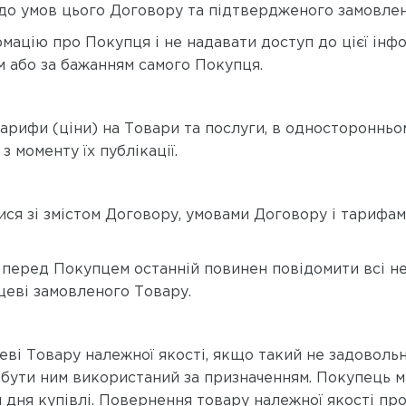
ті до умов цього Договору та підтвердженого замовле
мацію про Покупця і не надавати доступ до цієї інфо
 або за бажанням самого Покупця.
Тарифи (ціни) на Товари та послуги, в односторонньо
з моменту їх публікації.
ися зі змістом Договору, умовами Договору і тарифа
ь перед Покупцем останній повинен повідомити всі н
цеві замовленого Товару.
еві Товару належної якості, якщо такий не задоволь
 бути ним використаний за призначенням. Покупець м
и дня купівлі. Повернення товару належної якості пр