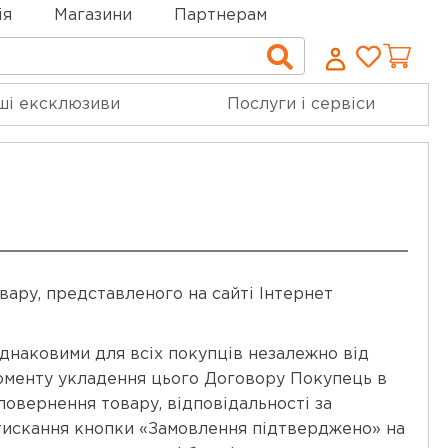
ія
Магазини
Партнерам
Cписо
Пошук
бажан
ші ексклюзиви
Послуги і сервіси
ару, представленого на сайті Інтернет
 однаковими для всіх покупців незалежно від
 моменту укладення цього Договору Покупець в
повернення товару, відповідальності за
атискання кнопки «Замовлення підтверджено» на