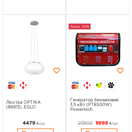
Акція -61%
3
Генератор бензиновий
Люстра OPTIKA
3,5 кВт (PT8500W)
(86813), EGLO
Powertech
4479
25900
9998
₴/шт
₴/шт