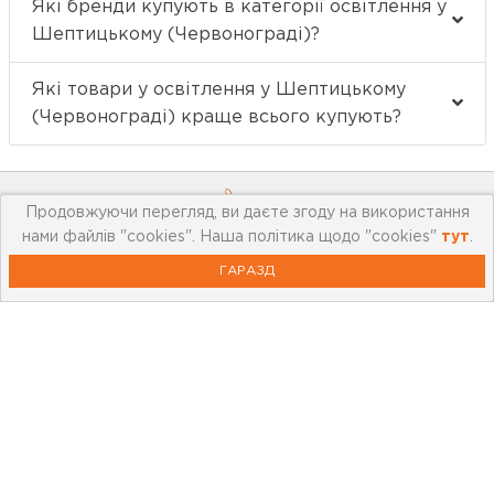
Які бренди купують в категорії освітлення у
Шептицькому (Червонограді)?
Які товари у освітлення у Шептицькому
(Червонограді) краще всього купують?
Продовжуючи перегляд, ви даєте згоду на використання
нами файлів "cookies". Наша політика щодо "cookies"
тут
.
ГАРАЗД
Про компанію
Мережа магазинів
Про leoceramika.com
Робота в Лео Кераміка
Контакти