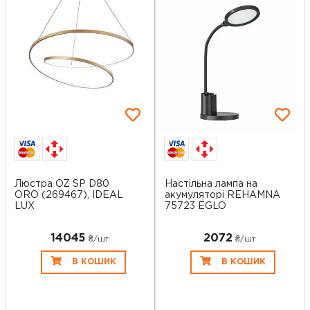
Люстра OZ SP D80
Настільна лампа на
ORO (269467), IDEAL
акумуляторі REHAMNA
LUX
75723 EGLO
14045
2072
₴/шт
₴/шт
В КОШИК
В КОШИК