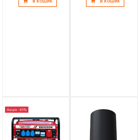
В КОШИК
В КОШИК
Акція -61%