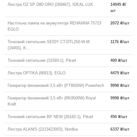
Люстра OZ SP D80 ORO (269467), IDEAL LUX
14045 ₴/
шт
Настільна лампа на акумуляторі REHAMNA 75723
2072 ₴/шт
EGLO
Точковий світильник SEIDY CT-DTL250-W-M
1176 ₴/шт
(19455), K...
Точковий світильник (31593-1), Pikart
400 ₴/шт
Люстра OPTIKA (86813), EGLO
4479 ₴/шт
Генератор бензиновий 3,5 кВт (PT8500W) Powertech
9998 ₴/шт
Генератор бензиновий 3,5 кВт (RK9500W) Royal
9998 ₴/шт
Kraft
Точковий світильник BP NEW (26182-1), Pikart
450 ₴/шт
Люстра ALANIS (2213423003), Nordlux
6337 ₴/шт