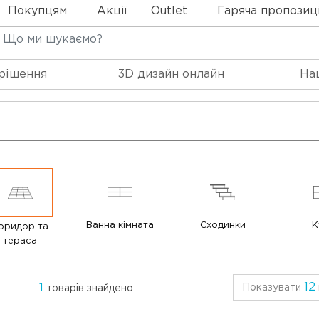
Покупцям
Акції
Outlet
Гаряча пропозиц
 рішення
3D дизайн онлайн
На
Ванна кімната
Сходинки
К
оридор та
тераса
12
1
Показувати
товарів знайдено