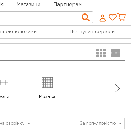
ія
Магазини
Партнерам
Cписо
Пошук
бажан
ші ексклюзиви
Послуги і сервіси
ухня
Мозаїка
на сторінку
За популярністю