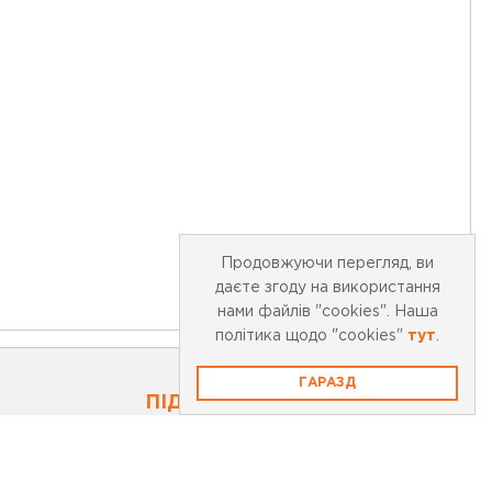
Продовжуючи перегляд, ви
даєте згоду на використання
нами файлів "cookies". Наша
політика щодо "cookies"
тут
.
ГАРАЗД
ПІДПИСАТИСЬ НА НОВИНИ
0
Підпишіться на нашу розсилку та
отримайте 10% знижки на першу