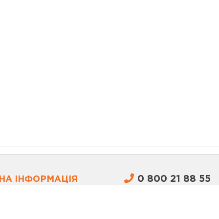
0 800 21 88 55
НА ІНФОРМАЦІЯ
ПРАЦЮЄМО:
ПН-ПТ: 9:00-18:00, СБ: 10:00-17:0
лояльності
Доставка та оплата