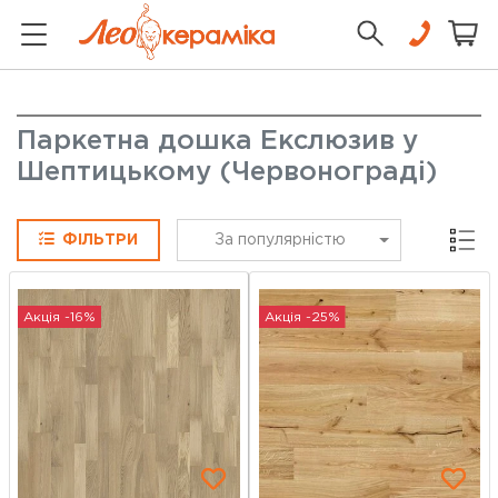
Паркетна дошка Екслюзив у
Шептицькому (Червонограді)
Сітка
ФІЛЬТРИ
За популярністю
Акція -16%
Акція -25%