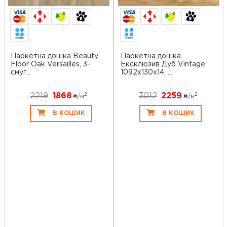
6
6
Паркетна дошка Beauty
Паркетна дошка
Floor Oak Versailles, 3-
Ексклюзив Дуб Vintage
смуг...
1092x130x14, ...
2219
1868
3012
2259
2
2
₴/
м
₴/
м
В КОШИК
В КОШИК