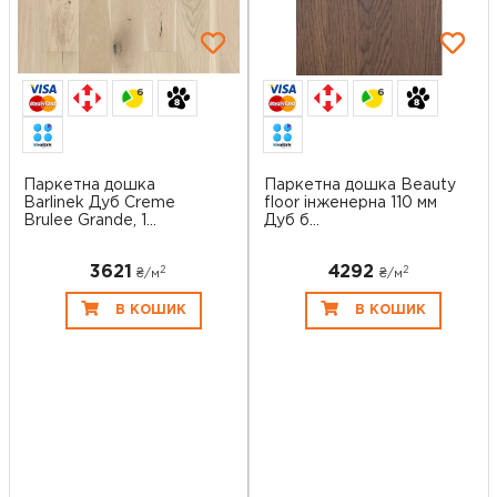
6
6
Паркетна дошка
Паркетна дошка Beauty
Barlinek Дуб Creme
floor інженерна 110 мм
Brulee Grande, 1...
Дуб б...
3621
4292
2
2
₴/
м
₴/
м
В КОШИК
В КОШИК