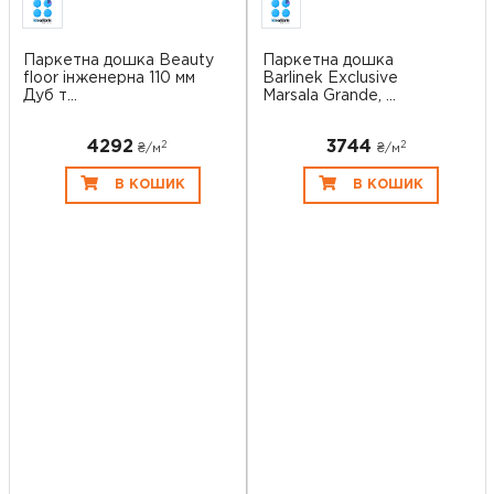
Паркетна дошка Beauty
Паркетна дошка
floor інженерна 110 мм
Barlinek Exclusive
Дуб т...
Marsala Grande, ...
4292
3744
2
2
₴/
м
₴/
м
В КОШИК
В КОШИК