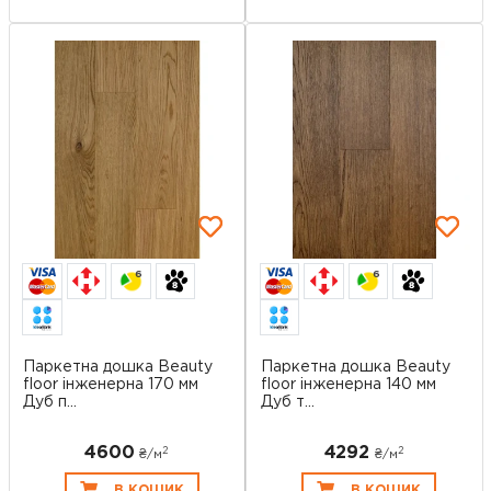
6
6
Паркетна дошка Beauty
Паркетна дошка Beauty
floor інженерна 170 мм
floor інженерна 140 мм
Дуб п...
Дуб т...
4600
4292
2
2
₴/
м
₴/
м
В КОШИК
В КОШИК