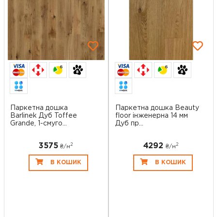
6
6
Паркетна дошка
Паркетна дошка Beauty
Barlinek Дуб Toffee
floor інженерна 14 мм
Grande, 1-смуго...
Дуб пр...
3575
4292
2
2
₴/
м
₴/
м
В КОШИК
В КОШИК