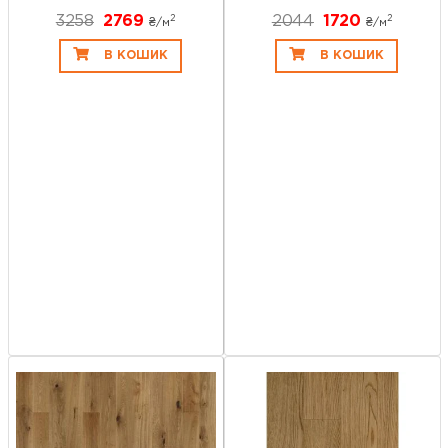
3258
2769
2044
1720
2
2
₴/
м
₴/
м
В КОШИК
В КОШИК