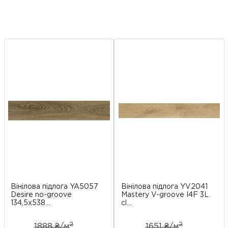
Вінілова підлога YA5057
Вінілова підлога YV2041
Desire no-groove
Mastery V-groove I4F 3L
134,5x538...
cl...
2
2
1888 ₴/
м
1651 ₴/
м