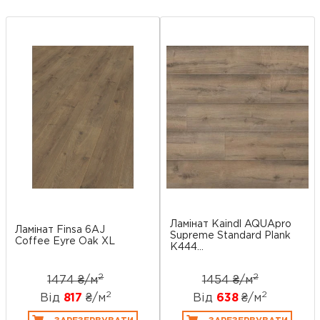
Ламінат Kaindl AQUApro
Ламінат Finsa 6AJ
Supreme Standard Plank
Coffee Eyre Oak XL
K444...
2
2
1474 ₴/
м
1454 ₴/
м
2
2
Від
817
₴/
м
Від
638
₴/
м