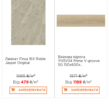
Вінілова підлога
Ламінат Finsa 16X Roble
YH3V04 Prime V-groove
Jasper Original
5G 150x600x...
2
2
1065 ₴/
м
1971 ₴/
м
2
2
Від
479
₴/
м
Від
1199
₴/
м
ЗАРЕЗЕРВУВАТИ
ЗАРЕЗЕРВУВАТИ