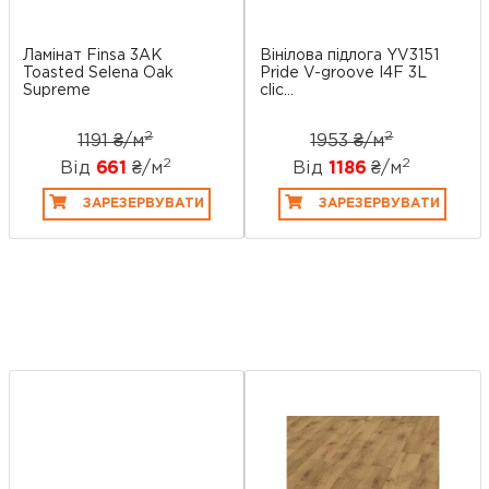
Ламінат Finsa 3AK
Вінілова підлога YV3151
Toasted Selena Oak
Pride V-groove I4F 3L
Supreme
clic...
2
2
1191 ₴/
м
1953 ₴/
м
2
2
Від
661
₴/
м
Від
1186
₴/
м
ЗАРЕЗЕРВУВАТИ
ЗАРЕЗЕРВУВАТИ