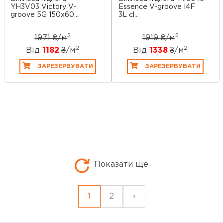
YH3V03 Victory V-
Essence V-groove I4F
groove 5G 150x60...
3L cl...
2
2
1971 ₴/
м
1919 ₴/
м
2
2
Від
1182
₴/
м
Від
1338
₴/
м
ЗАРЕЗЕРВУВАТИ
ЗАРЕЗЕРВУВАТИ
Показати ще
1
2
›