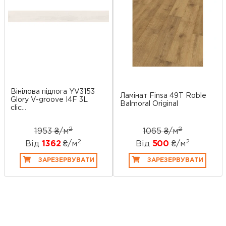
Вінілова підлога YV3153
Ламінат Finsa 49T Roble
Glory V-groove I4F 3L
Balmoral Original
clic...
2
2
1953 ₴/
м
1065 ₴/
м
2
2
Від
1362
₴/
м
Від
500
₴/
м
ЗАРЕЗЕРВУВАТИ
ЗАРЕЗЕРВУВАТИ