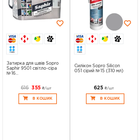
6
6
Затирка для швів Sopro
Силікон Sopro Silicon
Saphir 9501 світло-сіра
051 сірий №15 (310 мл)
№16...
616
355
625
₴/шт
₴/шт
В КОШИК
В КОШИК