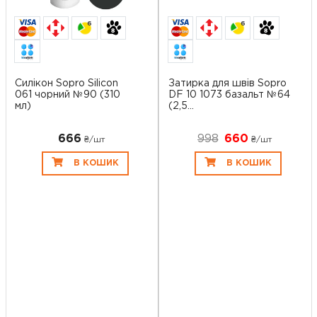
6
6
Силікон Sopro Silicon
Затирка для швів Sopro
061 чорний №90 (310
DF 10 1073 базальт №64
мл)
(2,5...
666
998
660
₴/шт
₴/шт
В КОШИК
В КОШИК