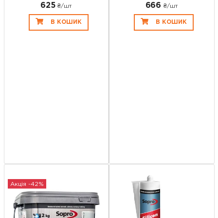
625
666
₴/шт
₴/шт
В КОШИК
В КОШИК
Акція -42%