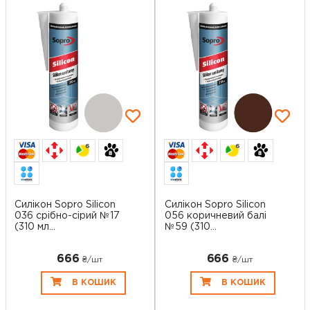
6
6
Силікон Sopro Silicon
Силікон Sopro Silicon
036 срібно-сірий №17
056 коричневий балі
(310 мл...
№59 (310...
666
666
₴/шт
₴/шт
В КОШИК
В КОШИК