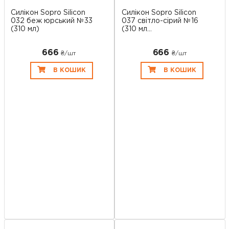
Силікон Sopro Silicon
Силікон Sopro Silicon
032 беж юрський №33
037 світло-сірий №16
(310 мл)
(310 мл...
666
666
₴/шт
₴/шт
В КОШИК
В КОШИК