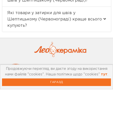
швів у Шептицькому (Червонограді)?
Які товари у затирки для швів у
Шептицькому (Червонограді) краще всього
купують?
Про компанію
Продовжуючи перегляд, ви даєте згоду на використання
нами файлів "cookies". Наша політика щодо "cookies"
тут
.
Мережа магазинів
ГАРАЗД
Про leoceramika.com
Робота в Лео Кераміка
Контакти