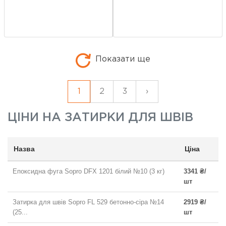
Показати ще
1
2
3
›
ЦІНИ НА
ЗАТИРКИ ДЛЯ ШВІВ
Назва
Ціна
Епоксидна фуга Sopro DFX 1201 білий №10 (3 кг)
3341 ₴/
шт
Затирка для швів Sopro FL 529 бетонно-сіра №14
2919 ₴/
(25...
шт