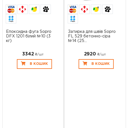
6
6
Епоксидна фуга Sopro
Затирка для швів Sopro
DFX 1201 білий №10 (3
FL 529 бетонно-сіра
кг)
№14 (25...
3342
2920
₴/шт
₴/шт
В КОШИК
В КОШИК