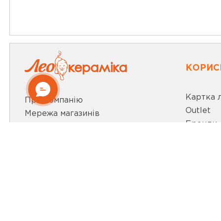
КОРИС
Картка 
Про компанію
Outlet
Мережа магазинів
Бренди
Про leoceramika.com
Новини
Робота в Лео Кераміка
Акції
Контакти
Відеобл
ВИБРАТИ МІСТО
Статті т
МИ В СО