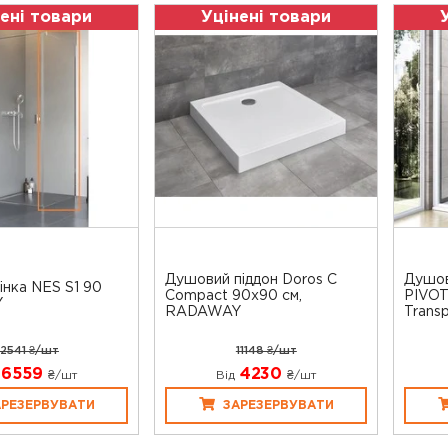
ені товари
Уцінені товари
Душовий піддон Doros C
Душов
інка NES S1 90
Compact 90x90 см,
PIVO
Y
RADAWAY
Transp
12541 ₴/шт
11148 ₴/шт
6559
4230
₴/шт
Від
₴/шт
АРЕЗЕРВУВАТИ
ЗАРЕЗЕРВУВАТИ