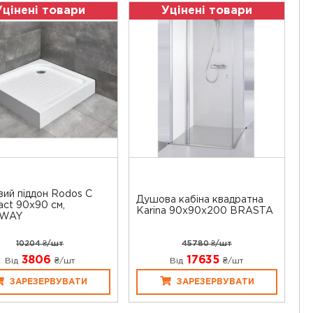
Уцінені товари
Уцінені товари
ий піддон Rodos C
Душова кабіна квадратна
ct 90x90 см,
Karina 90х90х200 BRASTA
WAY
10204 ₴/шт
45780 ₴/шт
3806
17635
Від
₴/шт
Від
₴/шт
ЗАРЕЗЕРВУВАТИ
ЗАРЕЗЕРВУВАТИ