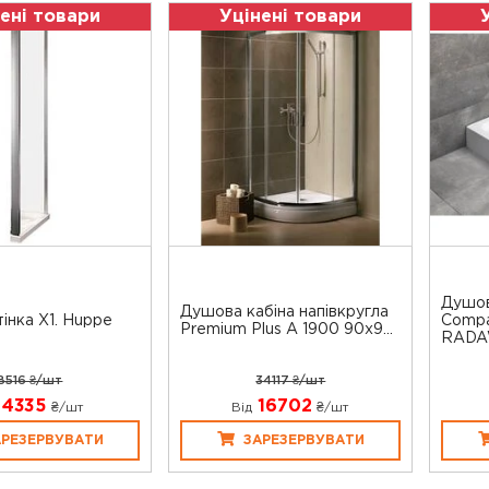
ені товари
Уцінені товари
Душов
Душова кабіна напівкругла
інка X1. Huppe
Compa
Premium Plus A 1900 90x9...
RADA
8516 ₴/шт
34117 ₴/шт
4335
16702
₴/шт
Від
₴/шт
АРЕЗЕРВУВАТИ
ЗАРЕЗЕРВУВАТИ