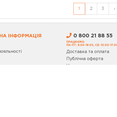
1
2
3
›
0 800 21 88 55
НА ІНФОРМАЦІЯ
ПРАЦЮЄМО:
ПН-ПТ: 9:00-18:00, СБ: 10:00-17:0
лояльності
Доставка та оплата
Публічна оферта
Умови використання с
Запитання та відповіді
Політика конфіденційн
ог
Покупка Частинами m
а огляди
ЦІАЛЬНИХ МЕРЕЖАХ