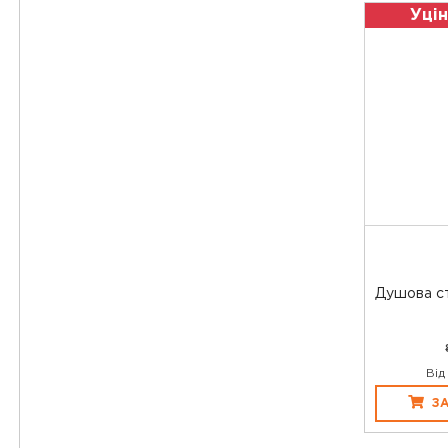
Уцін
Душова ст
Від
З