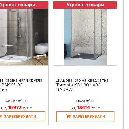
Уцінені товари
Уцінені товари
а кабіна напівкругла
Душова кабіна квадратна
T PSKK3-90
Torrenta KDJ 90 L×90
are...
RADAW...
38097 ₴/шт
31375 ₴/шт
16973
18414
Від
₴/шт
Від
₴/шт
ЗАРЕЗЕРВУВАТИ
ЗАРЕЗЕРВУВАТИ