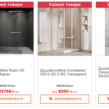
ені товари
Уцінені товари
Душов
біна Razio AG
Душова кабіна (половина)
Torre
Agnes
SRV2-90 S 195 Transparent...
RADAW
5660 ₴/шт
16626 ₴/шт
13768
8090
₴/шт
Від
₴/шт
АРЕЗЕРВУВАТИ
ЗАРЕЗЕРВУВАТИ