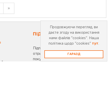
»
Продовжуючи перегляд, ви
даєте згоду на використання
ПІДПИСАТИСЬ НА НОВИНИ
нами файлів "cookies". Наша
0
політика щодо "cookies"
тут
.
Підпишіться на нашу розсилку та
отримайте 10% знижки на першу
ГАРАЗД
покупку
айту
ості
ПІДПИСКА
onobank