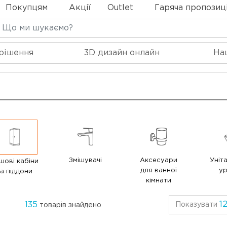
Покупцям
Акції
Outlet
Гаряча пропозиц
 рішення
3D дизайн онлайн
На
Змішувачі
Аксесуари
Уніта
шові кабіни
для ванної
ур
а піддони
кімнати
1
135
Показувати
товарів знайдено