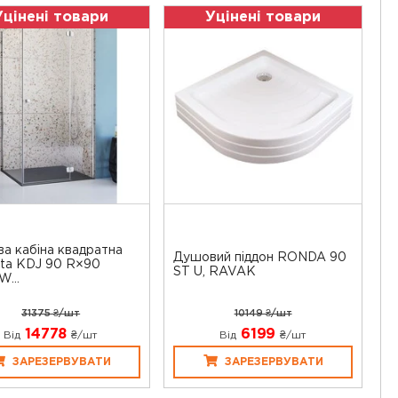
Уцінені товари
Уцінені товари
а кабіна квадратна
Душовий піддон RONDA 90
nta KDJ 90 R×90
ST U, RAVAK
...
31375 ₴/шт
10149 ₴/шт
14778
6199
Від
₴/шт
Від
₴/шт
ЗАРЕЗЕРВУВАТИ
ЗАРЕЗЕРВУВАТИ