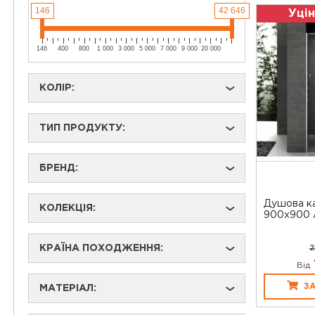
146
42 646
Уцін
146
400
800
1 000
3 000
5 000
7 000
9 000
20 000
КОЛІР:
›
ТИП ПРОДУКТУ:
›
БРЕНД:
›
Душова ка
КОЛЕКЦІЯ:
›
900х900 
КРАЇНА ПОХОДЖЕННЯ:
2
›
Від
З
МАТЕРІАЛ:
›