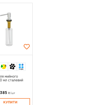
6
ля мийного
0 мл сталевий
2385
₴/шт
КУПИТИ