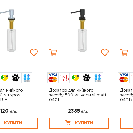
6
6
ля мийного
Дозатор для мийного
Дозат
0 мл хром
засобу 500 мл чорний matt
засоб
 E...
0401...
040175
2120
2385
₴/шт
₴/шт
КУПИТИ
КУПИТИ