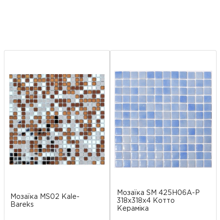
Мозаїка SM 425H06А-P
Мозаїка MS02 Kale-
318x318x4 Котто
Bareks
Кераміка