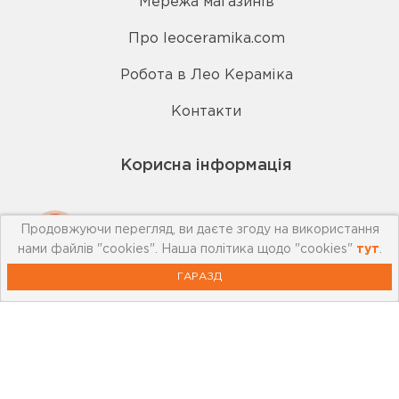
Мережа магазинів
Про leoceramika.com
Робота в Лео Кераміка
Контакти
Корисна інформація
Картка лояльності
Продовжуючи перегляд, ви даєте згоду на використання
нами файлів "cookies". Наша політика щодо "cookies"
тут
.
Бренди
ГАРАЗД
Новини
Акції
Outlet