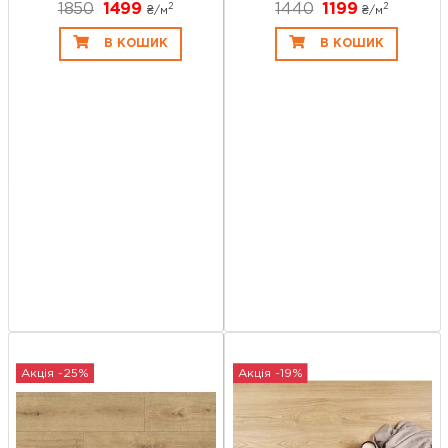
1850
1499
1440
1199
2
2
₴/
м
₴/
м
В КОШИК
В КОШИК
Акція -25%
Акція -19%