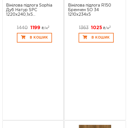
Вінілова підлога Sophia
Вінілова підлога R150
Дуб Натур SPC
Бренчен SO 34
1220х240,1х5...
1210x234x5
1440
1199
1363
1025
2
2
₴/
м
₴/
м
В КОШИК
В КОШИК