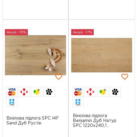
Акція -19%
Акція -17%
6
6
Вінілова підлога
Вінілова підлога SPC I4F
Benjamin Дуб Натур
Sand Дуб Рустік
SPC 1220х240,1...