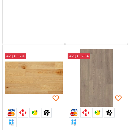
Акція -17%
Акція -25%
6
6