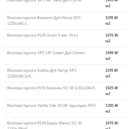
Вінілова підлога SPC I4F Sand Дуб Рустік
1499 ₴/
м2
Вінілова підлога Benjamin Дуб Натур SPC
1199 ₴/
1220х240,1...
м2
Вінілова підлога R128 Аскет 5 мм, 34 кл
1070 ₴/
м2
Вінілова підлога SPC I4F Cream Дуб Cелект
1499 ₴/
м2
Вінілова підлога Sophia Дуб Натур SPC
1199 ₴/
1220х240,1х5...
м2
Вінілова підлога R150 Бренчен SO 34 1210x234x5
1025 ₴/
м2
Вінілова підлога Vanilla Oak 33 I4F підкладка XPO
1300 ₴/
...
м2
Вінілова підлога R149 Браун Мачен SO 34
1070 ₴/
1210x295x5
м2