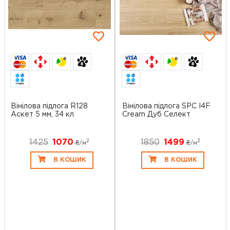
6
6
Вінілова підлога R128
Вінілова підлога SPC I4F
Аскет 5 мм, 34 кл
Cream Дуб Cелект
1425
1070
1850
1499
2
2
₴/
м
₴/
м
В КОШИК
В КОШИК