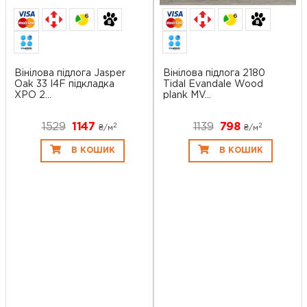
6
6
Вінілова підлога Jasper
Вінілова підлога 2180
Oak 33 I4F підкладка
Tidal Evandale Wood
XPO 2...
plank MV...
1529
1147
1139
798
2
2
₴/
м
₴/
м
В КОШИК
В КОШИК