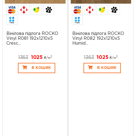
6
6
Вінілова підлога ROCKO
Вінілова підлога ROCKO
Vinyl R081 192x1210x5
Vinyl R082 192x1210x5
Cresc...
Humid...
1363
1025
1363
1025
2
2
₴/
м
₴/
м
В КОШИК
В КОШИК