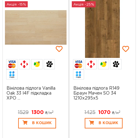
Акція -15%
Акція -25%
6
6
Вінілова підлога Vanilla
Вінілова підлога R149
Oak 33 I4F підкладка
Браун Мачен SO 34
XPO ...
1210x295x5
1529
1300
1425
1070
2
2
₴/
м
₴/
м
В КОШИК
В КОШИК