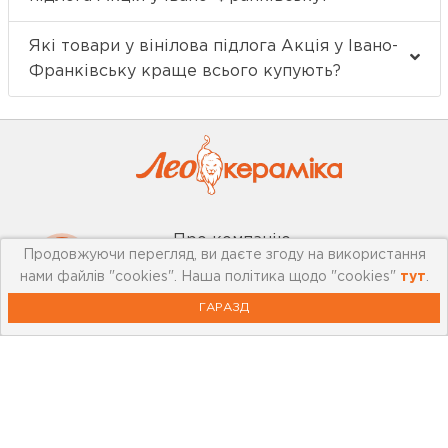
Які товари у вінілова підлога Акція у Івано-
Франківську краще всього купують?
Про компанію
Продовжуючи перегляд, ви даєте згоду на використання
нами файлів "cookies". Наша політика щодо "cookies"
тут
.
Мережа магазинів
ГАРАЗД
Про leoceramika.com
Робота в Лео Кераміка
Контакти