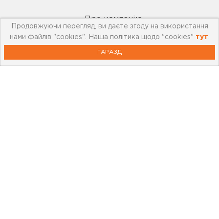
Про компанію
Продовжуючи перегляд, ви даєте згоду на використання
нами файлів "cookies". Наша політика щодо "cookies"
тут
.
Мережа магазинів
ГАРАЗД
Про leoceramika.com
Робота в Лео Кераміка
Контакти
Корисна інформація
Картка лояльності
Бренди
Новини