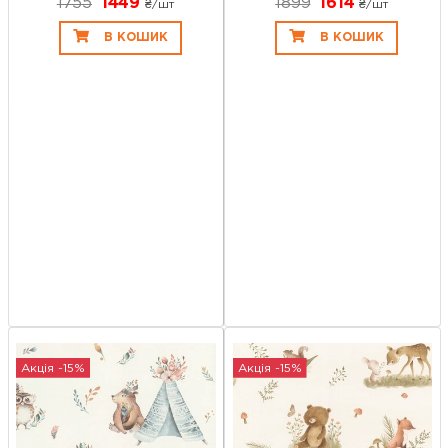
1755
1449
1899
1614
₴/шт
₴/шт
В КОШИК
В КОШИК
Акція -15%
Акція -15%