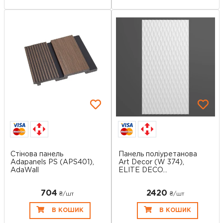
Стінова панель
Панель поліуретанова
Adapanels PS (APS401),
Art Decor (W 374),
AdaWall
ELITE DECO...
704
2420
₴/шт
₴/шт
В КОШИК
В КОШИК