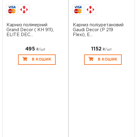
Карниз полімерний
Карниз поліуретановий
Grand Decor ( KH 911),
Gaudi Decor (P 219
ELITE DEC...
Flexi), E...
495
1152
₴/шт
₴/шт
В КОШИК
В КОШИК