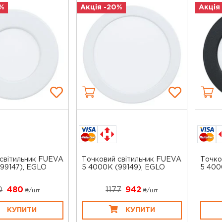
%
Акція -20%
Акція
світильник FUEVA
Точковий світильник FUEVA
Точко
99147), EGLO
5 4000K (99149), EGLO
5 400
0
480
1177
942
₴/шт
₴/шт
КУПИТИ
КУПИТИ