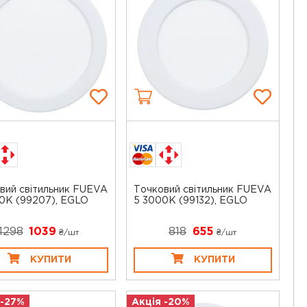
вий світильник FUEVA
Точковий світильник FUEVA
0K (99207), EGLO
5 3000K (99132), EGLO
1298
1039
818
655
₴/шт
₴/шт
КУПИТИ
КУПИТИ
 -27%
Акція -20%