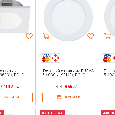
світильник
Точковий світильник FUEVA
Точко
96901), EGLO
5 4000K (99148), EGLO
5 400
9
1192
818
655
₴/шт
₴/шт
КУПИТИ
КУПИТИ
%
Акція -20%
Акція