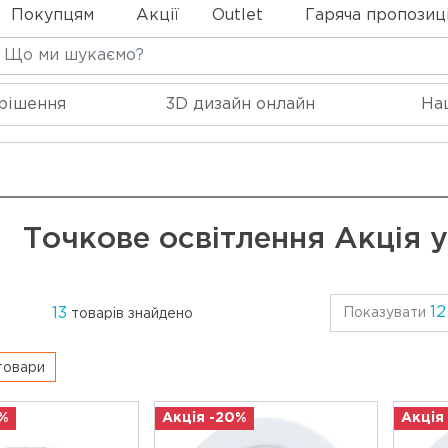
Покупцям
Акції
Outlet
Гаряча пропозиц
 рішення
3D дизайн онлайн
На
Точкове освітлення Акція 
12
13
Показувати
товарів знайдено
 товари
%
Акція -20%
Акція