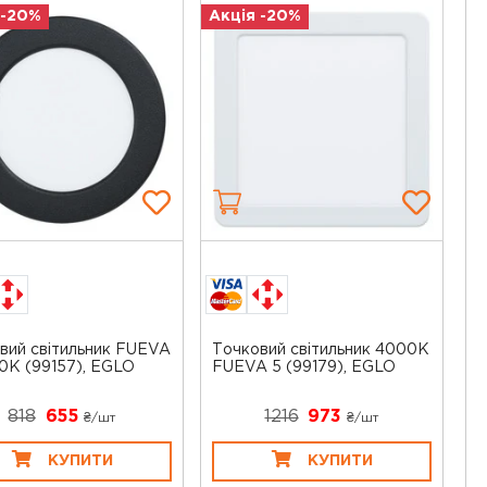
 -20%
Акція -20%
вий світильник FUEVA
Точковий світильник 4000K
0K (99157), EGLO
FUEVA 5 (99179), EGLO
818
655
1216
973
₴/шт
₴/шт
КУПИТИ
КУПИТИ