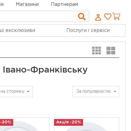
ія
Магазини
Партнерам
Cписо
Пошук
бажан
ші ексклюзиви
Послуги і сервіси
у Івано-Франківську
на сторінку
За популярністю
 -20%
Акція -20%