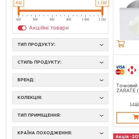
432
1 192
432
500
600
900
1 000
1 192
Акційні товари
ТИП ПРОДУКТУ:
›
СТИЛЬ ПРОДУКТУ:
›
БРЕНД:
›
Точковий 
ZARATE (
КОЛЕКЦІЯ:
›
148
ТИП ПРИМІЩЕННЯ:
›
КРАЇНА ПОХОДЖЕННЯ:
›
Акція -20