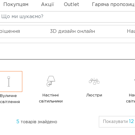
Покупцям
Акції
Outlet
Гаряча пропозиц
 рішення
3D дизайн онлайн
На
Настінні
Люстри
Нас
Вуличне
світильники
світ
світлення
12
5
Показувати
товарів знайдено