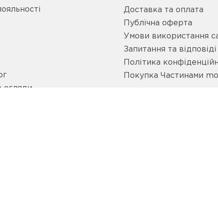
лояльності
Доставка та оплата
Публічна оферта
Умови використання с
Запитання та відповіді
Політика конфіденційн
ог
Покупка Частинами m
а огляди
ЦІАЛЬНИХ МЕРЕЖАХ
Я ДО ЛЕО ЕКСПЕРТ
Прий