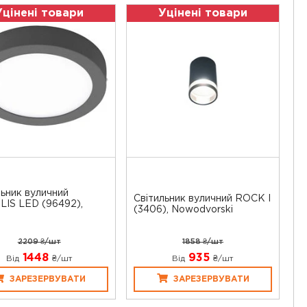
Уцінені товари
Уцінені товари
льник вуличний
Світильник вуличний ROCK I
IS LED (96492),
(3406), Nowodvorski
2209 ₴/шт
1858 ₴/шт
1448
935
Від
₴/шт
Від
₴/шт
ЗАРЕЗЕРВУВАТИ
ЗАРЕЗЕРВУВАТИ