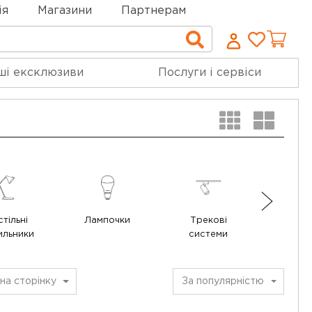
ія
Магазини
Партнерам
Cписо
Пошук
бажан
ші ексклюзиви
Послуги і сервіси
тільні
Лампочки
Трекові
Точк
ильники
системи
освіт
на сторінку
За популярністю