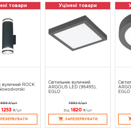
ені товари
Уцінені товари
Світильник вуличний
Світи
к вуличний ROCK
ARGOLIS LED (96495),
ARGOL
 Nowodvorski
EGLO
EGLO
2989 ₴/шт
4992 ₴/шт
1253
1820
₴/шт
Від
₴/шт
АРЕЗЕРВУВАТИ
ЗАРЕЗЕРВУВАТИ