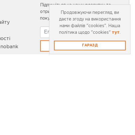
Підпишіться на нашу розсилку та
отримайте 10% знижки на першу
Продовжуючи перегляд, ви
покупку
даєте згоду на використання
айту
нами файлів "cookies". Наша
політика щодо "cookies"
тут
.
ості
ГАРАЗД
ПІДПИСКА
onobank
маємо платежі: