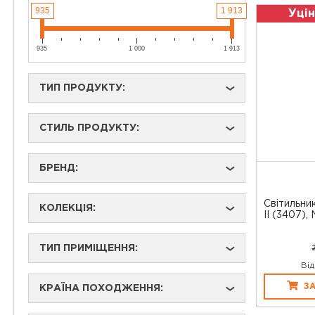
935
1 913
Уцін
935
1 000
1 913
ТИП ПРОДУКТУ:
›
СТИЛЬ ПРОДУКТУ:
›
БРЕНД:
›
Світильни
КОЛЕКЦІЯ:
›
II (3407),
ТИП ПРИМІЩЕННЯ:
›
Від
З
КРАЇНА ПОХОДЖЕННЯ:
›