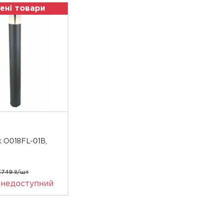
ені товари
к O018FL-01B,
3749 ₴/шт
 недоступний