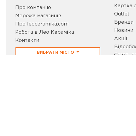
Картка 
Про компанію
Outlet
Мережа магазинів
Бренди
Про leoceramika.com
Новини
Робота в Лео Кераміка
Акції
Контакти
Відеобл
ВИБРАТИ МІСТО
Статті т
МИ В СО
ПРИЄДНУЙС
Інтернет-магазин керамічної плитки та сантехніки
Лео Кераміка
© 2005 - 2026 Всі права захищені