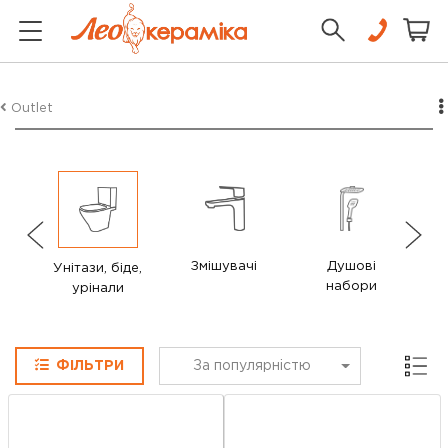
Outlet
Змішувачі
Душові
Ду
Унітази, біде,
набори
урінали
Сітка
ФІЛЬТРИ
За популярністю