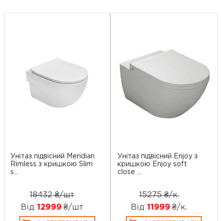
Унітаз підвісний Meridian
Унітаз підвісний Enjoy з
Rimless з кришкою Slim
кришкою Enjoy soft
s...
close ...
18432 ₴/шт
15275 ₴/к.
Від
12999
₴/шт
Від
11999
₴/к.