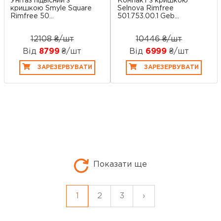
Унітаз підвісний з
Компакт з кришкою
кришкою Smyle Square
Selnova Rimfree
Rimfree 50...
501.753.00.1 Geb...
12108 ₴/шт
10446 ₴/шт
Від
8799
₴/шт
Від
6999
₴/шт
ЗАРЕЗЕРВУВАТИ
ЗАРЕЗЕРВУВАТИ
Показати ще
1
2
3
›