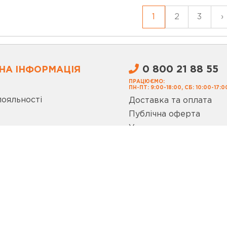
1
2
3
›
0 800 21 88 55
НА ІНФОРМАЦІЯ
ПРАЦЮЄМО:
ПН-ПТ: 9:00-18:00, СБ: 10:00-17:0
лояльності
Доставка та оплата
Публічна оферта
Умови використання с
Запитання та відповіді
Політика конфіденційн
ог
Покупка Частинами m
а огляди
ЦІАЛЬНИХ МЕРЕЖАХ