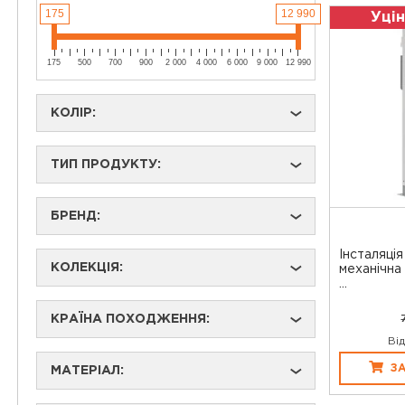
175
12 990
Уцін
175
500
700
900
2 000
4 000
6 000
9 000
12 990
КОЛІР:
›
ТИП ПРОДУКТУ:
›
БРЕНД:
›
Інсталяція
КОЛЕКЦІЯ:
›
механічна
...
КРАЇНА ПОХОДЖЕННЯ:
›
Ві
З
МАТЕРІАЛ:
›