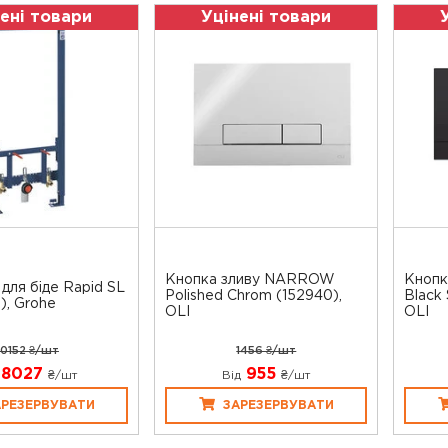
ені товари
Уцінені товари
Кнопка зливу NARROW
Кноп
 для біде Rapid SL
Polished Chrom (152940),
Black 
), Grohe
OLI
OLI
10152 ₴/шт
1456 ₴/шт
8027
955
₴/шт
Від
₴/шт
АРЕЗЕРВУВАТИ
ЗАРЕЗЕРВУВАТИ