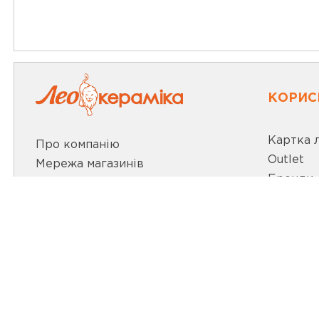
КОРИС
Картка 
Про компанію
Outlet
Мережа магазинів
Бренди
Про leoceramika.com
Новини
Робота в Лео Кераміка
Акції
Контакти
Відеобл
ВИБРАТИ МІСТО
Статті т
МИ В СО