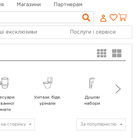
ія
Магазини
Партнерам
Cписо
Пошук
бажан
ші ексклюзиви
Послуги і сервіси
есуари
Унітази, біде,
Душові
Меблі
 ванної
урінали
набори
ванної 
мнати
на сторінку
За популярністю