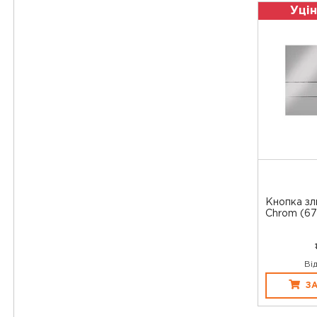
Уцін
Кнопка зли
Chrom (67
Ві
З