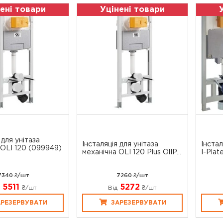
ені товари
Уцінені товари
 для унітаза
Інсталяція для унітаза
Інстал
 OLI 120 (099949)
механічна OLI 120 Plus OlIP...
I-Plat
7340 ₴/шт
7260 ₴/шт
5511
5272
д
₴/шт
Від
₴/шт
АРЕЗЕРВУВАТИ
ЗАРЕЗЕРВУВАТИ