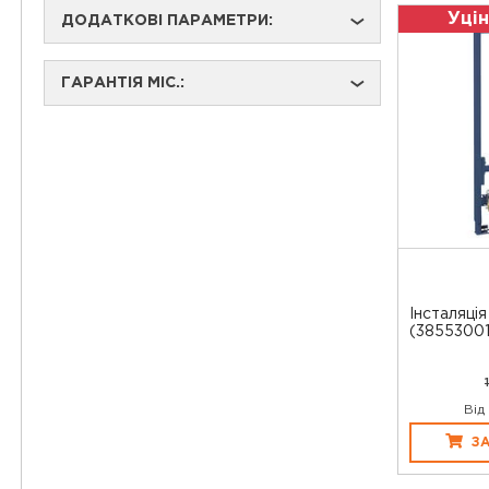
Уцін
ДОДАТКОВІ ПАРАМЕТРИ:
›
ГАРАНТІЯ МІС.:
›
Інсталяція
(38553001
Від
З