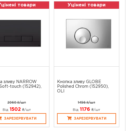
Уцінені товари
Уцінені товари
ка зливу NARROW
Кнопка зливу GLOBE
Soft-touch (152942),
Polished Chrom (152950),
OLI
2060 ₴/шт
1456 ₴/шт
1502
1176
Від
₴/шт
Від
₴/шт
ЗАРЕЗЕРВУВАТИ
ЗАРЕЗЕРВУВАТИ