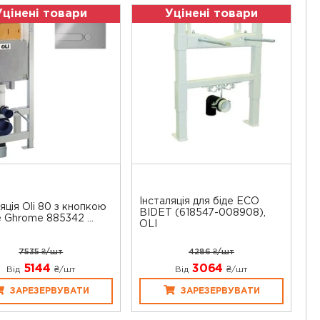
Уцінені товари
Уцінені товари
Інсталяція для біде ECO
яція Oli 80 з кнопкою
BIDET (618547-008908),
e Ghrome 885342 ...
OLI
7535 ₴/шт
4286 ₴/шт
5144
3064
Від
₴/шт
Від
₴/шт
ЗАРЕЗЕРВУВАТИ
ЗАРЕЗЕРВУВАТИ