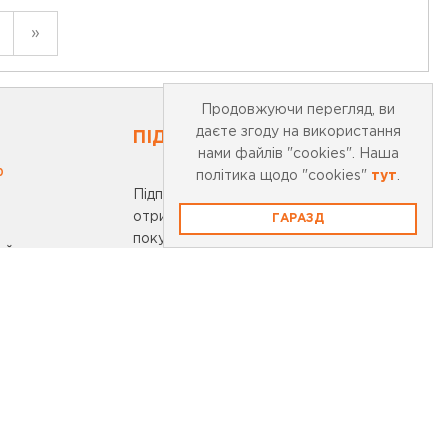
»
Продовжуючи перегляд, ви
даєте згоду на використання
ПІДПИСАТИСЬ НА НОВИНИ
нами файлів "cookies". Наша
0
політика щодо "cookies"
тут
.
Підпишіться на нашу розсилку та
отримайте 10% знижки на першу
ГАРАЗД
покупку
айту
ості
ПІДПИСКА
onobank