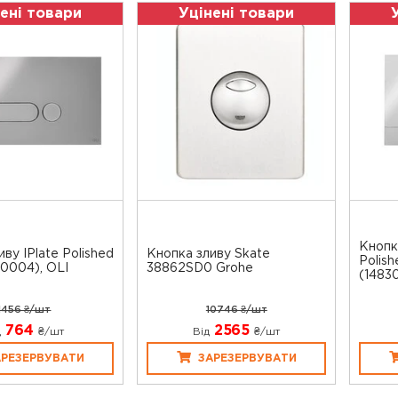
ені товари
Уцінені товари
Кноп
ву IPlate Polished
Кнопка зливу Skate
Polis
0004), OLI
38862SD0 Grohe
(148301
1456 ₴/шт
10746 ₴/шт
764
2565
д
₴/шт
Від
₴/шт
АРЕЗЕРВУВАТИ
ЗАРЕЗЕРВУВАТИ