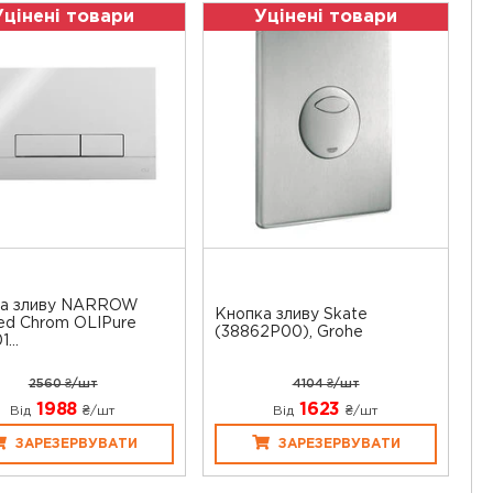
Уцінені товари
Уцінені товари
ка зливу NARROW
Кнопка зливу Skate
hed Chrom OLIPure
(38862P00), Grohe
...
2560 ₴/шт
4104 ₴/шт
1988
1623
Від
₴/шт
Від
₴/шт
ЗАРЕЗЕРВУВАТИ
ЗАРЕЗЕРВУВАТИ