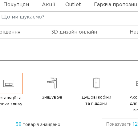
Покупцям
Акції
Outlet
Гаряча пропозиц
 рішення
3D дизайн онлайн
На
Змішувачі
Душові кабіни
Акс
сталяції та
та піддони
для
опки зливу
кі
12
58
Показувати
товарів знайдено