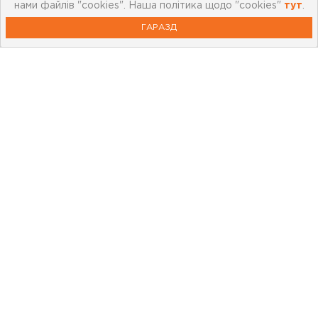
нами файлів "cookies". Наша політика щодо "cookies"
тут
.
ГАРАЗД
Про компанію
Мережа магазинів
Про leoceramika.com
Робота в Лео Кераміка
Контакти
Корисна інформація
Картка лояльності
Бренди