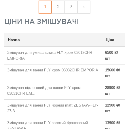
1
2
3
›
ЦІНИ НА
ЗМІШУВАЧІ
Назва
Ціна
Змішувач для умивальника FLY хром 03012CHR
6500 ₴/
EMPORIA
шт
Змішувач для ванни FLY хром 03032CHR EMPORIA
15600 ₴/
шт
Змішувач підлоговий для ванни FLY хром
28900 ₴/
03031CHR EM...
шт
Змішувач для ванни FLY чорний matt ZESTAW-FLY-
12900 ₴/
27-B...
шт
Змішувач для ванни FLY золотий брашований
13900 ₴/
ZESTAW-F...
шт