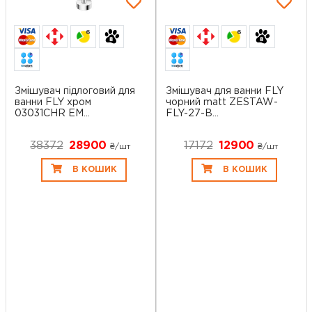
6
6
Змішувач підлоговий для
Змішувач для ванни FLY
ванни FLY хром
чорний matt ZESTAW-
03031CHR EM...
FLY-27-B...
38372
28900
17172
12900
₴/шт
₴/шт
В КОШИК
В КОШИК