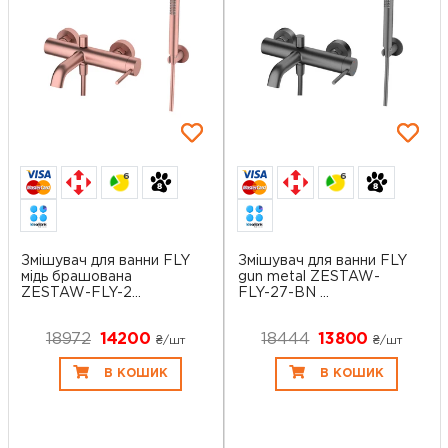
6
6
Змішувач для ванни FLY
Змішувач для ванни FLY
мідь брашована
gun metal ZESTAW-
ZESTAW-FLY-2...
FLY-27-BN ...
18972
14200
18444
13800
₴/шт
₴/шт
В КОШИК
В КОШИК