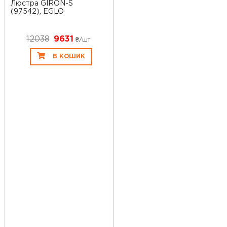
Люстра GIRON-S
(97542), EGLO
12038
9631
₴/шт
В КОШИК