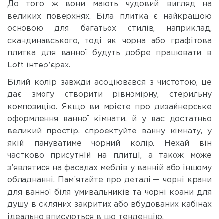
До того ж вони мають чудовий вигляд на
великих поверхнях. Біла плитка є найкращою
основою для багатьох стилів, наприклад,
скандинавського, тоді як чорна або графітова
плитка для ванної будуть добре працювати в
Loft інтер’єрах.
Білий колір завжди асоціювався з чистотою, це
дає змогу створити рівномірну, стерильну
композицію. Якщо ви мрієте про дизайнерське
оформлення ванної кімнати, й у вас достатньо
великий простір, спроектуйте ванну кімнату, у
якій пануватиме чорний колір. Нехай він
частково присутній на плитці, а також може
з’являтися на фасадах меблів у ванній або іншому
обладнанні. Пам’ятайте про деталі — чорні крани
для ванної біля умивальників та чорні крани для
душу в скляних закритих або вбудованих кабінах
ідеально вписуються в цю тенденцію.