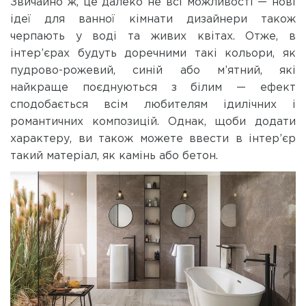
Звичайно ж, це далеко не всі можливості — нові
ідеї для ванної кімнати дизайнери також
черпають у воді та живих квітах. Отже, в
інтер’єрах будуть доречними такі кольори, як
пудрово-рожевий, синій або м’ятний, які
найкраще поєднуються з білим — ефект
сподобається всім любителям ідилічних і
романтичних композицій. Однак, щоби додати
характеру, ви також можете ввести в інтер’єр
такий матеріал, як камінь або бетон.