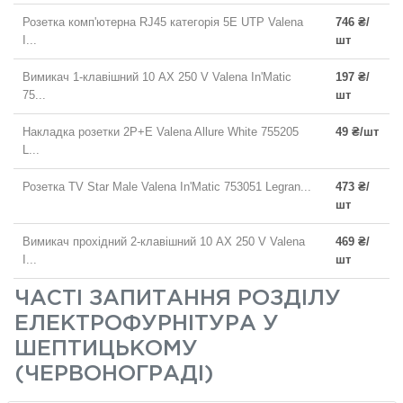
Розетка комп'ютерна RJ45 категорія 5E UTP Valena
746 ₴/
I...
шт
Вимикач 1-клавішний 10 AX 250 V Valena In'Matic
197 ₴/
75...
шт
Накладка розетки 2P+E Valena Allure White 755205
49 ₴/шт
L...
Розетка TV Star Male Valena In'Matic 753051 Legran...
473 ₴/
шт
Вимикач прохідний 2-клавішний 10 AX 250 V Valena
469 ₴/
I...
шт
ЧАСТІ ЗАПИТАННЯ РОЗДІЛУ
ЕЛЕКТРОФУРНІТУРА У
ШЕПТИЦЬКОМУ
(ЧЕРВОНОГРАДІ)