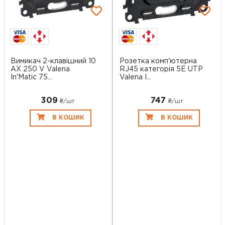
Вимикач 2-клавішний 10
Розетка комп'ютерна
AX 250 V Valena
RJ45 категорія 5E UTP
In'Matic 75...
Valena I...
309
747
₴/шт
₴/шт
В КОШИК
В КОШИК