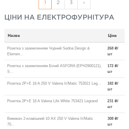
1
2
3
›
ЦІНИ НА
ЕЛЕКТРОФУРНІТУРА
Назва
Ціна
Розетка з заземленням Чорний Sedna Design &
268 ₴/
Elemen...
шт
Розетка з заземленням Білий ASFORA (EPH2900121),
172 ₴/
S...
шт
Розетка 2P+E 16 A 250 V Valena In'Matic 753021 Leg...
182 ₴/
шт
Розетка 2P+E 16 A Valena Life White 753421 Legrand
231 ₴/
шт
Вимикач 2-клавішний 10 AX 250 V Valena In'Matic
308 ₴/
75...
шт