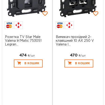
Розетка TV Star Male
Вимикач прохідний 2-
Valena In'Matic 753051
клавішний 10 AX 250 V
Legran...
Valena I...
474
470
₴/шт
₴/шт
В КОШИК
В КОШИК