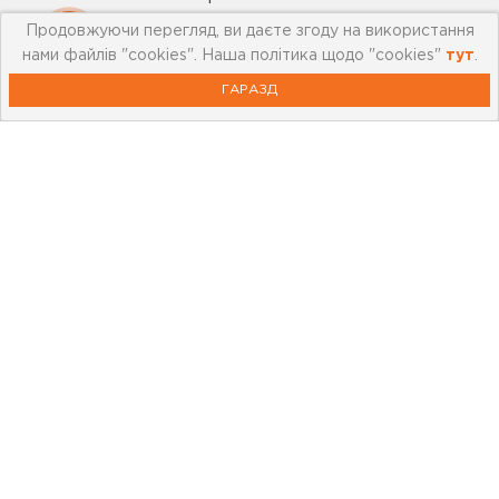
Продовжуючи перегляд, ви даєте згоду на використання
Мережа магазинів
нами файлів "cookies". Наша політика щодо "cookies"
тут
.
Про leoceramika.com
ГАРАЗД
Робота в Лео Кераміка
Контакти
Корисна інформація
Картка лояльності
Бренди
Новини
Акції