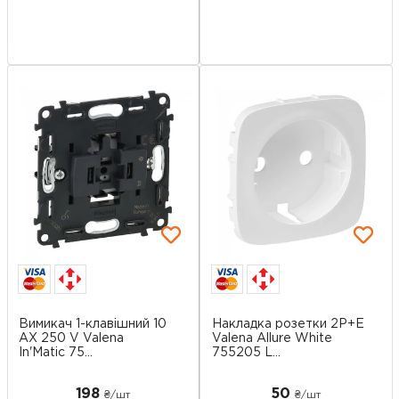
Вимикач 1-клавішний 10
Накладка розетки 2P+E
AX 250 V Valena
Valena Allure White
In'Matic 75...
755205 L...
198
50
₴/шт
₴/шт