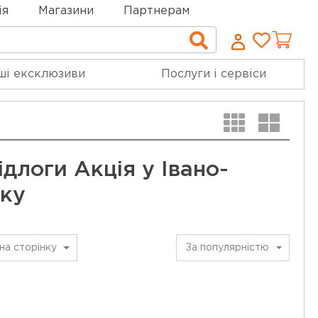
ія
Магазини
Партнерам
Cписо
Пошук
бажан
ші ексклюзиви
Послуги і сервіси
ідлоги Акція у Івано-
ьку
на сторінку
За популярністю