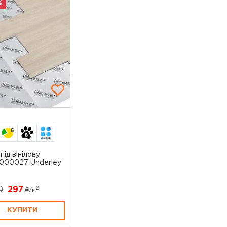
%
6
під вінілову
3000027 Underley
0
297
2
₴/
м
КУПИТИ