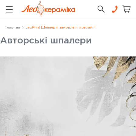
Главная
LeoPrint Шпалери, замовлення онлайн!
Авторські шпалери