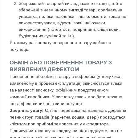
Збережений товарний вигляд і комплектація, тобто
збережені в незмінному вигляді товар, оригінальна
упаковка, ярлики, наклейки і інші елементи; товар не
використовувався, відсутні зовнішні ознаки
використання (потертості, подряпини, сліди води,
будівельних сумішей та ін.).
У такому разі оплату повернення товару здійснює
покупець.
ОБМІН АБО ПОВЕРНЕННЯ ТОВАРУ З
ВИЯВЛЕНИМ ДЕФЕКТОМ
Повернення або обмін товару з дефектом (у тому числі,
виявленому в процесі експлуатації) здійснюється тільки
за наявності висновку, офіційним представником
компанії-виробника. У висновку також має бути вказано,
що дефект виник не з вини покупця.
Зверніть увагу!
Огляд і перевірка на наявність дефектів
певних груп товарів (паркетна дошка, двері) проводиться
клієнтом при прийомі замовлення у експедитора.
Підписуючи товарну накладну, ви підтверджуєте, що не
маєте претензій по відповідності товарних позицій,