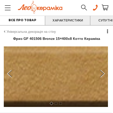
ВСЕ ПРО ТОВАР
ХАРАКТЕРИСТИКИ
СУПУТНІ
Універсальна декорація на стіну
Фриз GF 401506 Bronze 15×400x8 Котто Кераміка