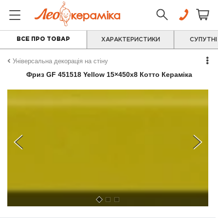
ВСЕ ПРО ТОВАР
ХАРАКТЕРИСТИКИ
СУПУТНІ
Універсальна декорація на стіну
Фриз GF 451518 Yellow 15×450x8 Котто Кераміка