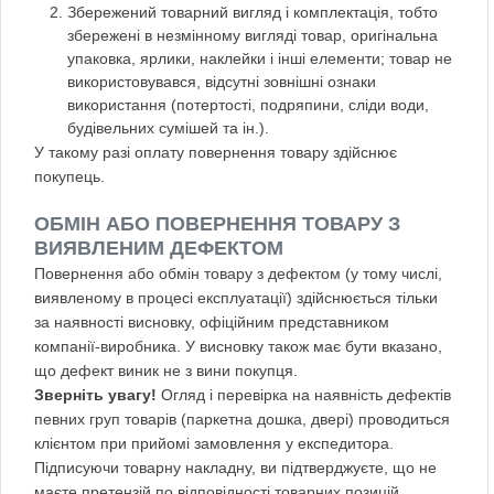
Збережений товарний вигляд і комплектація, тобто
збережені в незмінному вигляді товар, оригінальна
упаковка, ярлики, наклейки і інші елементи; товар не
використовувався, відсутні зовнішні ознаки
використання (потертості, подряпини, сліди води,
будівельних сумішей та ін.).
У такому разі оплату повернення товару здійснює
покупець.
ОБМІН АБО ПОВЕРНЕННЯ ТОВАРУ З
ВИЯВЛЕНИМ ДЕФЕКТОМ
Повернення або обмін товару з дефектом (у тому числі,
виявленому в процесі експлуатації) здійснюється тільки
за наявності висновку, офіційним представником
компанії-виробника. У висновку також має бути вказано,
що дефект виник не з вини покупця.
Зверніть увагу!
Огляд і перевірка на наявність дефектів
певних груп товарів (паркетна дошка, двері) проводиться
клієнтом при прийомі замовлення у експедитора.
Підписуючи товарну накладну, ви підтверджуєте, що не
маєте претензій по відповідності товарних позицій,