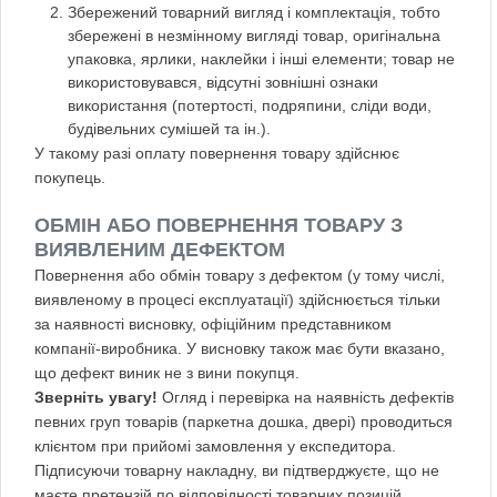
Збережений товарний вигляд і комплектація, тобто
збережені в незмінному вигляді товар, оригінальна
упаковка, ярлики, наклейки і інші елементи; товар не
використовувався, відсутні зовнішні ознаки
використання (потертості, подряпини, сліди води,
будівельних сумішей та ін.).
У такому разі оплату повернення товару здійснює
покупець.
ОБМІН АБО ПОВЕРНЕННЯ ТОВАРУ З
ВИЯВЛЕНИМ ДЕФЕКТОМ
Повернення або обмін товару з дефектом (у тому числі,
виявленому в процесі експлуатації) здійснюється тільки
за наявності висновку, офіційним представником
компанії-виробника. У висновку також має бути вказано,
що дефект виник не з вини покупця.
Зверніть увагу!
Огляд і перевірка на наявність дефектів
певних груп товарів (паркетна дошка, двері) проводиться
клієнтом при прийомі замовлення у експедитора.
Підписуючи товарну накладну, ви підтверджуєте, що не
маєте претензій по відповідності товарних позицій,