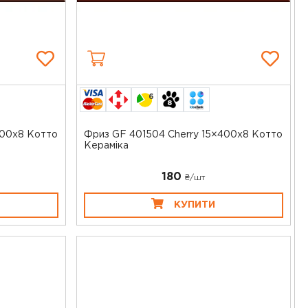
6
500x8 Котто
Фриз GF 401504 Cherry 15×400x8 Котто
Кераміка
180
₴/шт
КУПИТИ