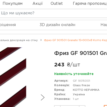
Покупцям
Акції
Outlet
Гаряча пропозиц
 рішення
3D дизайн онлайн
На
альна декорація на стіну
Фриз GF 901501 Granate 15×900x8 Котто Кер
Фриз GF 901501 Gr
243
₴/шт
Наявність уточнюйте
Артикул:
GF 9015001
Колекція:
Glass frieze
Бренд:
КОТТО КЕРАМІКА
Країна:
Україна
Упаковка:
1 шт