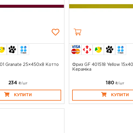
6
6
01 Granate 25×450x8 Котто
Фриз GF 401518 Yellow 15x4
Кераміка
234
180
₴/шт
₴/шт
КУПИТИ
КУПИТИ