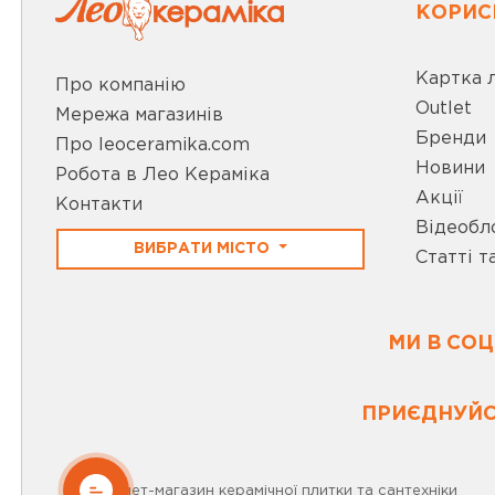
КОРИС
Картка 
Про компанію
Outlet
Мережа магазинів
Бренди
Про leoceramika.com
Новини
Робота в Лео Кераміка
Акції
Контакти
Відеобл
ВИБРАТИ МІСТО
Статті т
МИ В СО
ПРИЄДНУЙС
ОНЛАЙН
Інтернет-магазин керамічної плитки та сантехніки