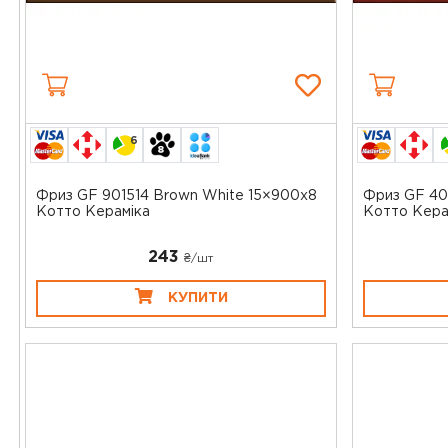
6
Фриз GF 901514 Brown White 15×900x8
Фриз GF 40
Котто Кераміка
Котто Кера
243
₴/шт
КУПИТИ