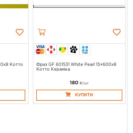
6
00x8 Котто
Фриз GF 601531 White Pearl 15×600x8
Котто Кераміка
180
₴/шт
КУПИТИ