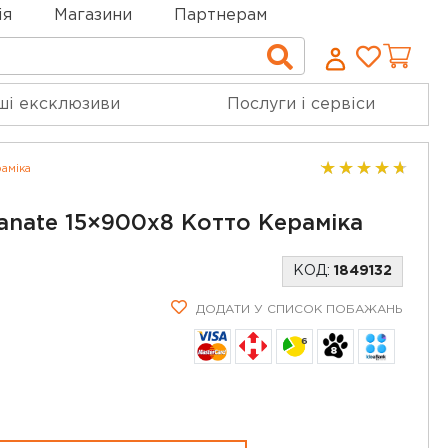
ія
Магазини
Партнерам
Cписо
Пошук
бажан
ші ексклюзиви
Послуги і сервіси
аміка
anate 15×900x8 Котто Кераміка
КОД:
1849132
ДОДАТИ У СПИСОК ПОБАЖАНЬ
6