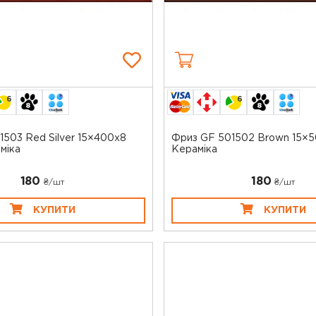
6
6
1503 Red Silver 15×400x8
Фриз GF 501502 Brown 15×
міка
Кераміка
180
180
₴/шт
₴/шт
КУПИТИ
КУПИТИ