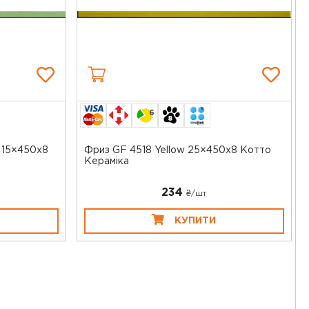
6
r 15×450x8
Фриз GF 4518 Yellow 25×450x8 Котто
Кераміка
234
₴/шт
КУПИТИ