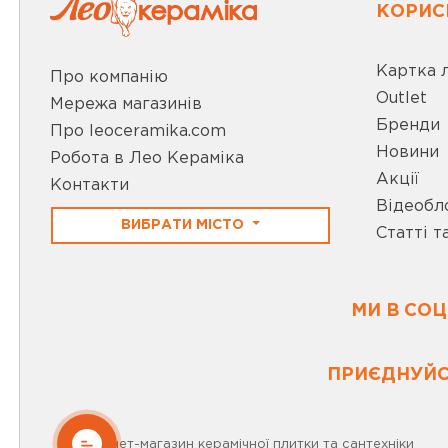
КОРИС
Картка 
Про компанію
Outlet
Мережа магазинів
Бренди
Про leoceramika.com
Новини
Робота в Лео Кераміка
Акції
Контакти
Відеобл
ВИБРАТИ МІСТО
Статті т
МИ В СО
ПРИЄДНУЙС
ОНЛАЙН
Інтернет-магазин керамічної плитки та сантехніки