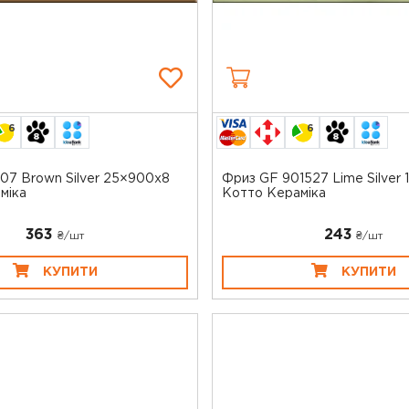
6
6
07 Brown Silver 25×900x8
Фриз GF 901527 Lime Silver
міка
Котто Кераміка
363
243
₴/шт
₴/шт
КУПИТИ
КУПИТИ