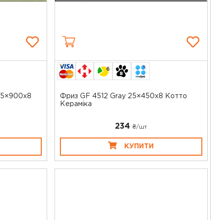
6
 15×900x8
Фриз GF 4512 Gray 25×450x8 Котто
Кераміка
234
₴/шт
КУПИТИ