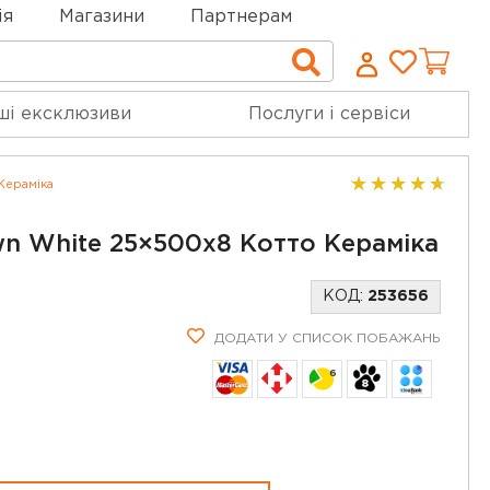
ія
Магазини
Партнерам
Cписо
Пошук
бажан
ші ексклюзиви
Послуги і сервіси
Кераміка
n White 25×500x8 Котто Кераміка
КОД:
253656
ДОДАТИ У СПИСОК ПОБАЖАНЬ
6