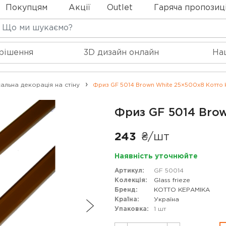
Покупцям
Акції
Outlet
Гаряча пропозиц
 рішення
3D дизайн онлайн
На
альна декорація на стіну
Фриз GF 5014 Brown White 25×500x8 Котто 
Фриз GF 5014 Brow
243
₴/шт
Наявність уточнюйте
Артикул:
GF 50014
Колекція:
Glass frieze
Бренд:
КОТТО КЕРАМІКА
Країна:
Україна
Упаковка:
1 шт