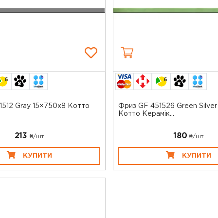
6
6
1512 Gray 15×750x8 Котто
Фриз GF 451526 Green Silve
Котто Керамік...
213
180
₴/шт
₴/шт
КУПИТИ
КУПИТИ