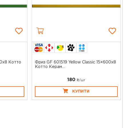
6
50x8 Котто
Фриз GF 601519 Yellow Classic 15×600x8
Котто Керам...
180
₴/шт
КУПИТИ