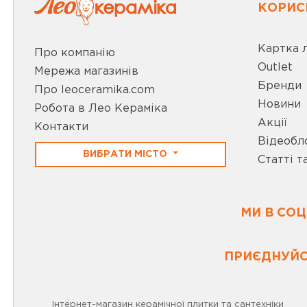
КОРИС
Картка 
Про компанію
Outlet
Мережа магазинів
Бренди
Про leoceramika.com
Новини
Робота в Лео Кераміка
Акції
Контакти
Відеобл
ВИБРАТИ МІСТО
Статті т
МИ В СО
ПРИЄДНУЙС
Інтернет-магазин керамічної плитки та сантехніки