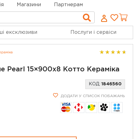
ія
Магазини
Партнерам
Cписо
Пошук
бажан
ші ексклюзиви
Послуги і сервіси
ераміка
ue Pearl 15×900x8 Котто Кераміка
КОД:
1846560
ДОДАТИ У СПИСОК ПОБАЖАНЬ
6