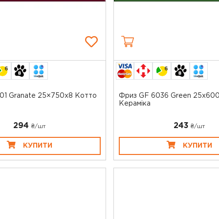
6
6
01 Granate 25×750x8 Котто
Фриз GF 6036 Green 25x60
Кераміка
294
243
₴/шт
₴/шт
КУПИТИ
КУПИТИ