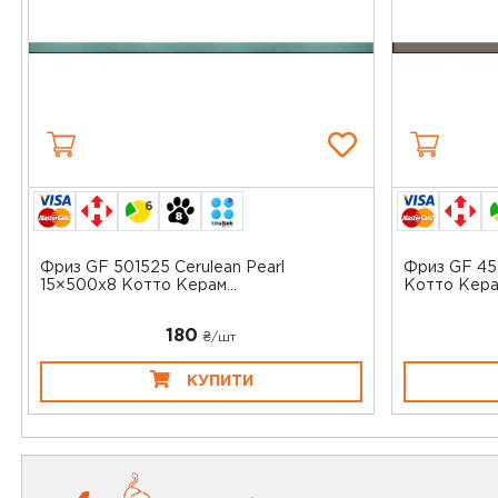
6
Фриз GF 501525 Cerulean Pearl
Фриз GF 451
15×500x8 Котто Керам...
Котто Кера
180
₴/шт
КУПИТИ