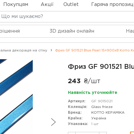
Покупцям
Акції
Outlet
Гаряча пропозиц
 рішення
3D дизайн онлайн
На
альна декорація на стіну
Фриз GF 901521 Blue Pearl 15×900x8 Котто К
Фриз GF 901521 Bl
243
₴/шт
Наявність уточнюйте
Артикул:
GF 9015021
Колекція:
Glass frieze
Бренд:
КОТТО КЕРАМІКА
Країна:
Україна
Упаковка:
1 шт