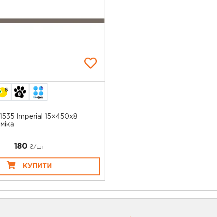
6
535 Imperial 15×450x8
міка
180
₴/шт
КУПИТИ