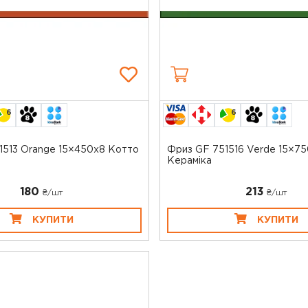
6
6
1513 Orange 15×450x8 Котто
Фриз GF 751516 Verde 15×7
Кераміка
180
213
₴/шт
₴/шт
КУПИТИ
КУПИТИ