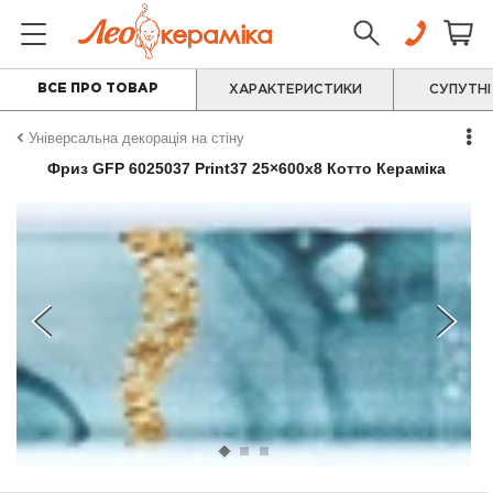
ВСЕ ПРО ТОВАР
ХАРАКТЕРИСТИКИ
СУПУТНІ
Універсальна декорація на стіну
Фриз GFР 6025037 Print37 25×600x8 Котто Кераміка