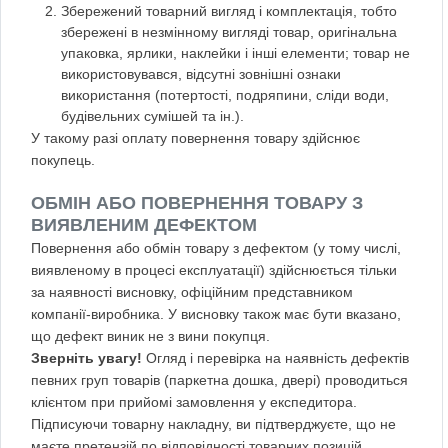
Збережений товарний вигляд і комплектація, тобто
збережені в незмінному вигляді товар, оригінальна
упаковка, ярлики, наклейки і інші елементи; товар не
використовувався, відсутні зовнішні ознаки
використання (потертості, подряпини, сліди води,
будівельних сумішей та ін.).
У такому разі оплату повернення товару здійснює
покупець.
ОБМІН АБО ПОВЕРНЕННЯ ТОВАРУ З
ВИЯВЛЕНИМ ДЕФЕКТОМ
Повернення або обмін товару з дефектом (у тому числі,
виявленому в процесі експлуатації) здійснюється тільки
за наявності висновку, офіційним представником
компанії-виробника. У висновку також має бути вказано,
що дефект виник не з вини покупця.
Зверніть увагу!
Огляд і перевірка на наявність дефектів
певних груп товарів (паркетна дошка, двері) проводиться
клієнтом при прийомі замовлення у експедитора.
Підписуючи товарну накладну, ви підтверджуєте, що не
маєте претензій по відповідності товарних позицій,