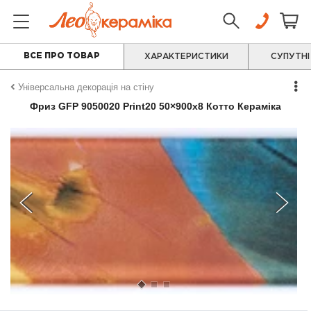
ВСЕ ПРО ТОВАР
ХАРАКТЕРИСТИКИ
СУПУТНІ
Універсальна декорація на стіну
Фриз GFР 9050020 Print20 50×900x8 Котто Кераміка