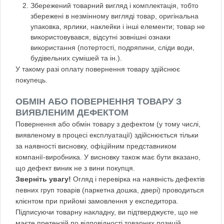
Збережений товарний вигляд і комплектація, тобто
збережені в незмінному вигляді товар, оригінальна
упаковка, ярлики, наклейки і інші елементи; товар не
використовувався, відсутні зовнішні ознаки
використання (потертості, подряпини, сліди води,
будівельних сумішей та ін.).
У такому разі оплату повернення товару здійснює
покупець.
ОБМІН АБО ПОВЕРНЕННЯ ТОВАРУ З
ВИЯВЛЕНИМ ДЕФЕКТОМ
Повернення або обмін товару з дефектом (у тому числі,
виявленому в процесі експлуатації) здійснюється тільки
за наявності висновку, офіційним представником
компанії-виробника. У висновку також має бути вказано,
що дефект виник не з вини покупця.
Зверніть увагу!
Огляд і перевірка на наявність дефектів
певних груп товарів (паркетна дошка, двері) проводиться
клієнтом при прийомі замовлення у експедитора.
Підписуючи товарну накладну, ви підтверджуєте, що не
маєте претензій по відповідності товарних позицій,