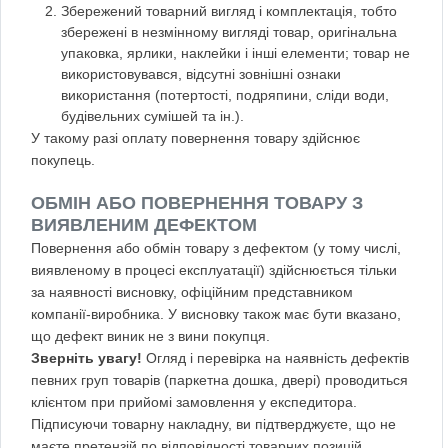
Збережений товарний вигляд і комплектація, тобто
збережені в незмінному вигляді товар, оригінальна
упаковка, ярлики, наклейки і інші елементи; товар не
використовувався, відсутні зовнішні ознаки
використання (потертості, подряпини, сліди води,
будівельних сумішей та ін.).
У такому разі оплату повернення товару здійснює
покупець.
ОБМІН АБО ПОВЕРНЕННЯ ТОВАРУ З
ВИЯВЛЕНИМ ДЕФЕКТОМ
Повернення або обмін товару з дефектом (у тому числі,
виявленому в процесі експлуатації) здійснюється тільки
за наявності висновку, офіційним представником
компанії-виробника. У висновку також має бути вказано,
що дефект виник не з вини покупця.
Зверніть увагу!
Огляд і перевірка на наявність дефектів
певних груп товарів (паркетна дошка, двері) проводиться
клієнтом при прийомі замовлення у експедитора.
Підписуючи товарну накладну, ви підтверджуєте, що не
маєте претензій по відповідності товарних позицій,