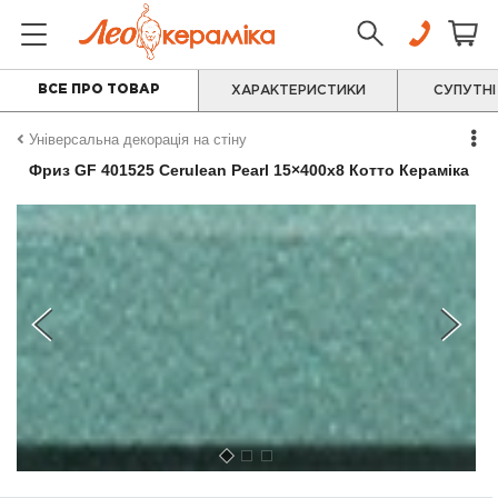
ВСЕ ПРО ТОВАР
ХАРАКТЕРИСТИКИ
СУПУТНІ
Універсальна декорація на стіну
Фриз GF 401525 Сerulean Pearl 15×400x8 Котто Кераміка