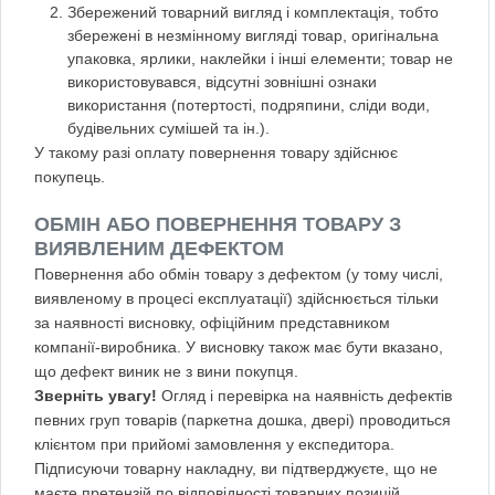
Збережений товарний вигляд і комплектація, тобто
збережені в незмінному вигляді товар, оригінальна
упаковка, ярлики, наклейки і інші елементи; товар не
використовувався, відсутні зовнішні ознаки
використання (потертості, подряпини, сліди води,
будівельних сумішей та ін.).
У такому разі оплату повернення товару здійснює
покупець.
ОБМІН АБО ПОВЕРНЕННЯ ТОВАРУ З
ВИЯВЛЕНИМ ДЕФЕКТОМ
Повернення або обмін товару з дефектом (у тому числі,
виявленому в процесі експлуатації) здійснюється тільки
за наявності висновку, офіційним представником
компанії-виробника. У висновку також має бути вказано,
що дефект виник не з вини покупця.
Зверніть увагу!
Огляд і перевірка на наявність дефектів
певних груп товарів (паркетна дошка, двері) проводиться
клієнтом при прийомі замовлення у експедитора.
Підписуючи товарну накладну, ви підтверджуєте, що не
маєте претензій по відповідності товарних позицій,