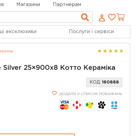
ія
Магазини
Партнерам
Cписо
Пошук
бажан
ші ексклюзиви
Послуги і сервіси
ераміка
 Silver 25×900x8 Котто Кераміка
КОД:
160888
ДОДАТИ У СПИСОК ПОБАЖАНЬ
6