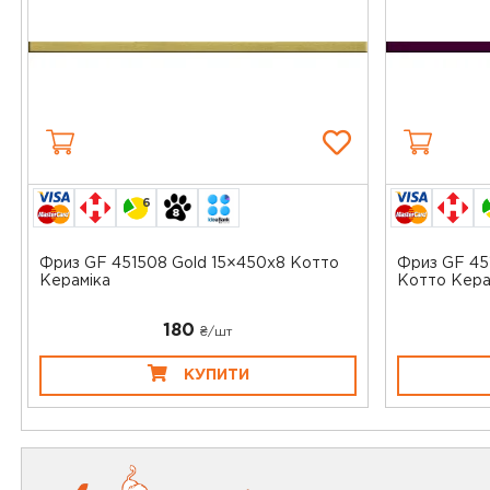
6
Фриз GF 451508 Gold 15×450x8 Котто
Фриз GF 451
Кераміка
Котто Керам
180
₴/шт
КУПИТИ