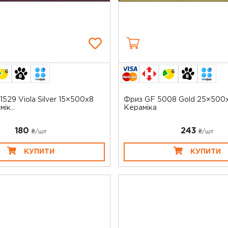
6
6
529 Viola Silver 15×500x8
Фриз GF 5008 Gold 25×500
ік...
Кераміка
180
243
₴/шт
₴/шт
КУПИТИ
КУПИТИ