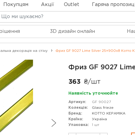
Покупцям
Акції
Outlet
Гаряча пропозиц
 рішення
3D дизайн онлайн
На
альна декорація на стіну
Фриз GF 9027 Lime Silver 25×900x8 Котто К
Фриз GF 9027 Lime
363
₴/шт
Наявність уточнюйте
Артикул:
GF 90027
Колекція:
Glass frieze
Бренд:
КОТТО КЕРАМІКА
Країна:
Україна
Упаковка:
1 шт