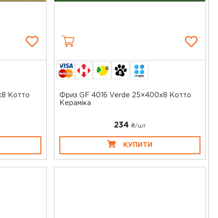
6
x8 Котто
Фриз GF 4016 Verde 25×400x8 Котто
Кераміка
234
₴/шт
КУПИТИ