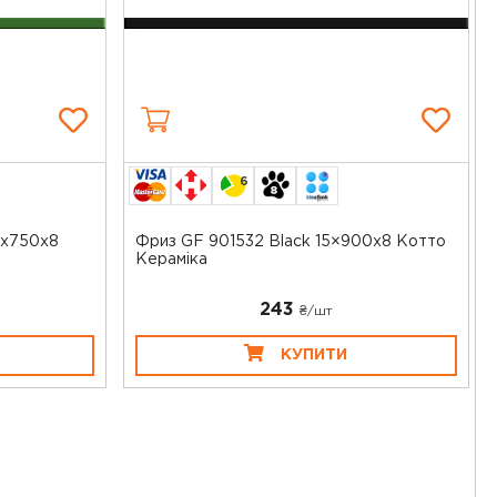
6
5x750x8
Фриз GF 901532 Black 15×900x8 Котто
Кераміка
243
₴/шт
КУПИТИ