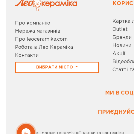
КОРИС
Картка 
Про компанію
Outlet
Мережа магазинів
Бренди
Про leoceramika.com
Новини
Робота в Лео Кераміка
Акції
Контакти
Відеобл
ВИБРАТИ МІСТО
Статті т
МИ В СО
ПРИЄДНУЙС
ОНЛАЙН
Інтернет-магазин керамічної плитки та сантехніки