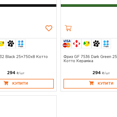
6
6
32 Black 25×750x8 Котто
Фриз GF 7536 Dark Green 2
Котто Кераміка
294
294
₴/шт
₴/шт
КУПИТИ
КУПИТИ