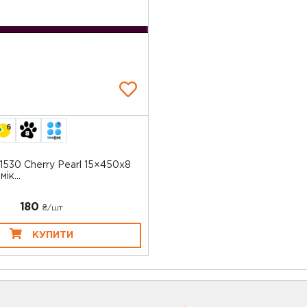
6
530 Cherry Pearl 15×450x8
ік...
180
₴/шт
КУПИТИ