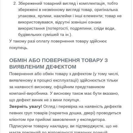
Збережений товарний вигляд і комплектація, тобто
збережені в незмінному вигляді товар, оригінальна
упаковка, ярлики, наклейки і інші елементи; товар не
використовувався, відсутні зовнішні ознаки
використання (потертості, подряпини, сліди води,
будівельних сумішей та ін.).
У такому разі оплату повернення товару здійснює
покупець.
ОБМІН АБО ПОВЕРНЕННЯ ТОВАРУ З
ВИЯВЛЕНИМ ДЕФЕКТОМ
Повернення або обмін товару з дефектом (у тому числі,
виявленому в процесі експлуатації) здійснюється тільки
за наявності висновку, офіційним представником
компанії-виробника. У висновку також має бути вказано,
що дефект виник не з вини покупця.
Зверніть увагу!
Огляд і перевірка на наявність дефектів
певних груп товарів (паркетна дошка, двері) проводиться
клієнтом при прийомі замовлення у експедитора.
Підписуючи товарну накладну, ви підтверджуєте, що не
маєте претензій по відповідності товарних позицій,