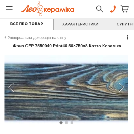
ВСЕ ПРО ТОВАР
ХАРАКТЕРИСТИКИ
СУПУТНІ
Універсальна декорація на стіну
Фриз GFР 7550040 Print40 50×750x8 Котто Кераміка