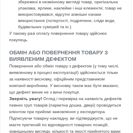
збережені в незмінному вигляді товар, оригінальна
упаковка, ярлики, наклейки і інші елементи; товар не
використовувався, відсутні зовнішні ознаки
використання (потертості, подряпини, сліди води,
будівельних сумішей та ін.).
У такому разі оплату повернення товару здійснює
покупець.
ОБМІН АБО ПОВЕРНЕННЯ ТОВАРУ З
ВИЯВЛЕНИМ ДЕФЕКТОМ
Повернення або обмін товару з дефектом (у тому числі,
виявленому в процесі експлуатації) здійснюється тільки
за наявності висновку, офіційним представником
компанії-виробника. У висновку також має бути вказано,
що дефект виник не з вини покупця.
Зверніть увагу!
Огляд і перевірка на наявність дефектів
певних груп товарів (паркетна дошка, двері) проводиться
клієнтом при прийомі замовлення у експедитора.
Підписуючи товарну накладну, ви підтверджуєте, що не
маєте претензій по відповідності товарних позицій,
зовнішньому вигляду, кількості та якості прийнятого вами