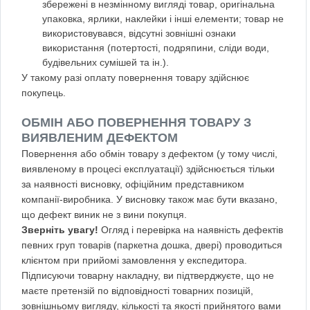
збережені в незмінному вигляді товар, оригінальна
упаковка, ярлики, наклейки і інші елементи; товар не
використовувався, відсутні зовнішні ознаки
використання (потертості, подряпини, сліди води,
будівельних сумішей та ін.).
У такому разі оплату повернення товару здійснює
покупець.
ОБМІН АБО ПОВЕРНЕННЯ ТОВАРУ З
ВИЯВЛЕНИМ ДЕФЕКТОМ
Повернення або обмін товару з дефектом (у тому числі,
виявленому в процесі експлуатації) здійснюється тільки
за наявності висновку, офіційним представником
компанії-виробника. У висновку також має бути вказано,
що дефект виник не з вини покупця.
Зверніть увагу!
Огляд і перевірка на наявність дефектів
певних груп товарів (паркетна дошка, двері) проводиться
клієнтом при прийомі замовлення у експедитора.
Підписуючи товарну накладну, ви підтверджуєте, що не
маєте претензій по відповідності товарних позицій,
зовнішньому вигляду, кількості та якості прийнятого вами