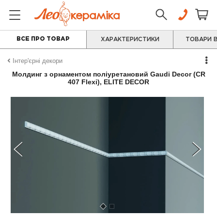
ВСЕ ПРО ТОВАР
ХАРАКТЕРИСТИКИ
ТОВАРИ В
Інтер'єрні декори
Молдинг з орнаментом поліуретановий Gaudi Decor (CR
407 Flexi), ELITE DECOR